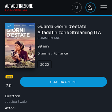
ALTADEFINIZIONE
L'UNICO ORIGINALE!
Guarda Giorni d'estate
HD
Altadefinizone Streaming ITA
SUMMERLAND
99 min
Dramma
/
Romance
2020
GUARDA ONLINE
7.0
Direttore:
Jessica Swale
Attori: