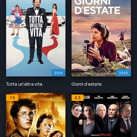
2019
2020
Tutta un'altra vita
Giorni d'estate
7.9
6.3