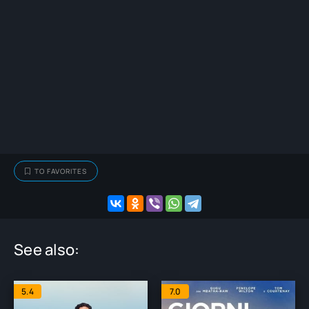
TO FAVORITES
See also:
5.4
7.0