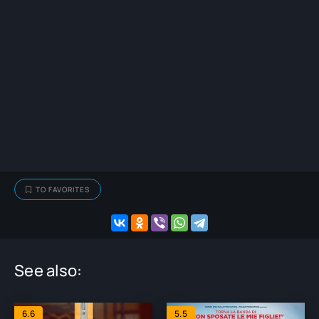
TO FAVORITES
See also:
6.6
5.5