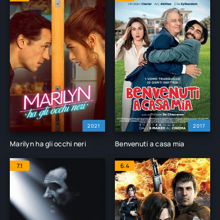
2021
2017
Marilyn ha gli occhi neri
Benvenuti a casa mia
7.1
6.4