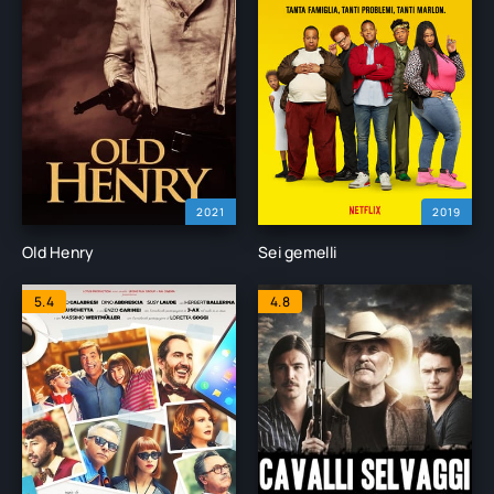
2021
2019
Old Henry
Sei gemelli
5.4
4.8