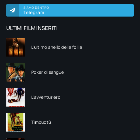
SIAMO DENTRO
Telegram
ULTIMI FILM INSERITI
L'ultimo anello della follia
Poker di sangue
L'avventuriero
Timbuctù