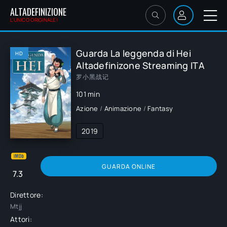
ALTADEFINIZIONE
L'UNICO ORIGINALE!
Guarda La leggenda di Hei
HD
Altadefinizone Streaming ITA
罗小黑战记
101 min
Azione
/
Animazione
/
Fantasy
2019
GUARDA ONLINE
7.3
Direttore:
Mtjj
Attori: