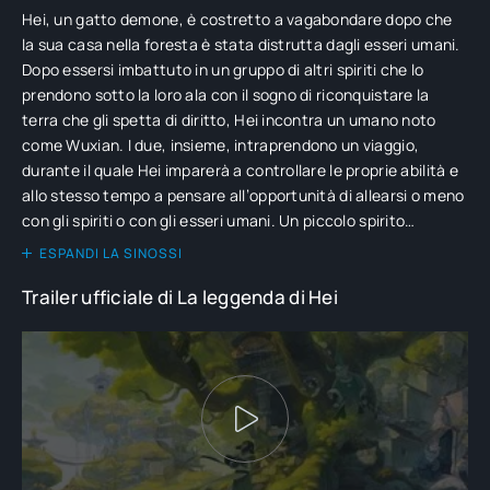
Hei, un gatto demone, è costretto a vagabondare dopo che
la sua casa nella foresta è stata distrutta dagli esseri umani.
Dopo essersi imbattuto in un gruppo di altri spiriti che lo
prendono sotto la loro ala con il sogno di riconquistare la
terra che gli spetta di diritto, Hei incontra un umano noto
come Wuxian. I due, insieme, intraprendono un viaggio,
durante il quale Hei imparerà a controllare le proprie abilità e
allo stesso tempo a pensare all’opportunità di allearsi o meno
con gli spiriti o con gli esseri umani. Un piccolo spirito
determinerà il destino del mondo.
ESPANDI LA SINOSSI
Trailer ufficiale di La leggenda di Hei