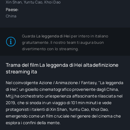
Xin Shan, Yuntu Cao, Khoi Dao
Paese:
China
Guarda
La leggenda di Hei
per intero in italiano
gratuitamente. Il nostro team ti augura buon
divertimento con lo streaming.
Trama del film La leggenda di Hei altadefinizione
streaming ita
Nel coinvolgente Azione / Animazione / Fantasy, "La leggenda
di Hei", un gioiello cinematografico proveniente dagli China,
Mtjj ha orchestrato un'esperienza affascinante rilasciata nel
2019, che si snoda in un viaggio di 101 min minuti e vede
protagonisti i talenti di Xin Shan, Yuntu Cao, Khoi Dao,
emergendo come un film cruciale nel genere del cinema che
esplora i confini della mente.