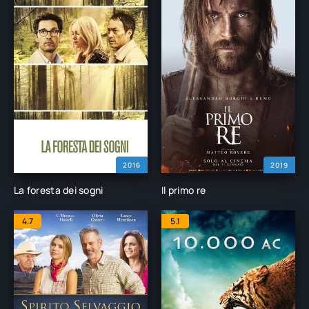
2016
2019
La foresta dei sogni
Il primo re
4.7
5.1