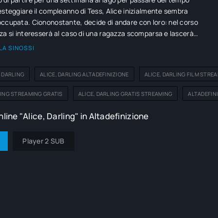
esteggiare il compleanno di Tess, Alice inizialmente sembra
ccupata. Ciononostante, decide di andare con loro: nel corso
za si interesserà al caso di una ragazza scomparsa e lascerà
cuni segreti riguardo alla sua relazione con Simon.
LA SINOSSI
, DARLING
ALICE, DARLING ALTADEFINIZIONE
ALICE, DARLING FILM STREA
LING STREAMING GRATIS
ALICE, DARLING GRATIS STREAMING
ALTADEFINI
line "Alice, Darling" in Altadefinizione
Player 2 SUB