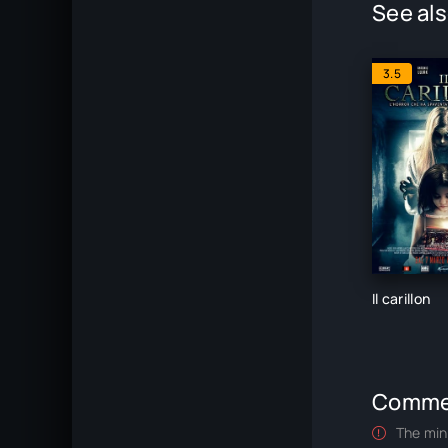
See als
3.5
Il carillon
Comme
The min