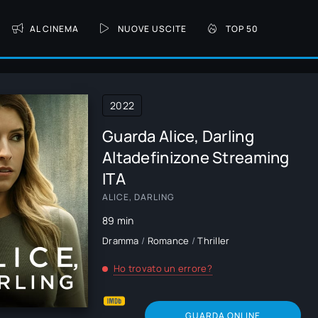
AL CINEMA
NUOVE USCITE
TOP 50
2022
Guarda Alice, Darling
Altadefinizone Streaming
ITA
ALICE, DARLING
89 min
Dramma
/
Romance
/
Thriller
Ho trovato un errore?
GUARDA ONLINE