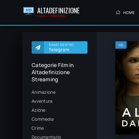
ALTADEFINIZIONE
HOME
L'UNICO ORIGINALE!
SIAMO DENTRO
HD
Telegram
Categorie Film in
Altadefinizione
Streaming
Animazione
Avventura
Azione
Commedia
Crime
Documentario