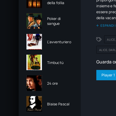
della follia
insieme e f
essere preo
della vacan
Poker di
sangue
emergere al
ESPANDI 
ALICE
L'avventuriero
ALICE, DAR
Guarda on
Timbuctù
Player 1
24 ore
Blaise Pascal