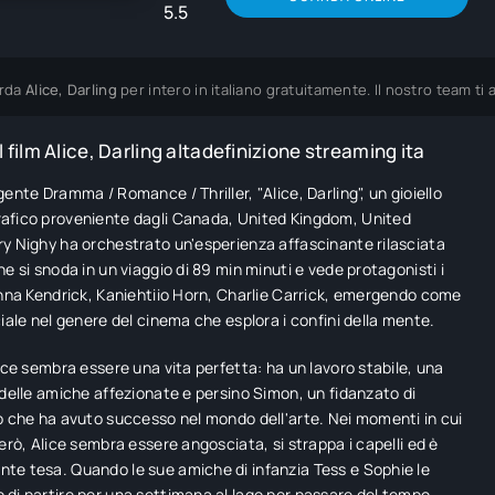
5.5
rda
Alice, Darling
per intero in italiano gratuitamente. Il nostro team t
 film Alice, Darling altadefinizione streaming ita
gente Dramma / Romance / Thriller, "Alice, Darling", un gioiello
afico proveniente dagli Canada, United Kingdom, United
y Nighy ha orchestrato un'esperienza affascinante rilasciata
he si snoda in un viaggio di 89 min minuti e vede protagonisti i
Anna Kendrick, Kaniehtiio Horn, Charlie Carrick, emergendo come
ciale nel genere del cinema che esplora i confini della mente.
lice sembra essere una vita perfetta: ha un lavoro stabile, una
 delle amiche affezionate e persino Simon, un fidanzato di
o che ha avuto successo nel mondo dell'arte. Nei momenti in cui
però, Alice sembra essere angosciata, si strappa i capelli ed è
e tesa. Quando le sue amiche di infanzia Tess e Sophie le
di partire per una settimana al lago per passare del tempo