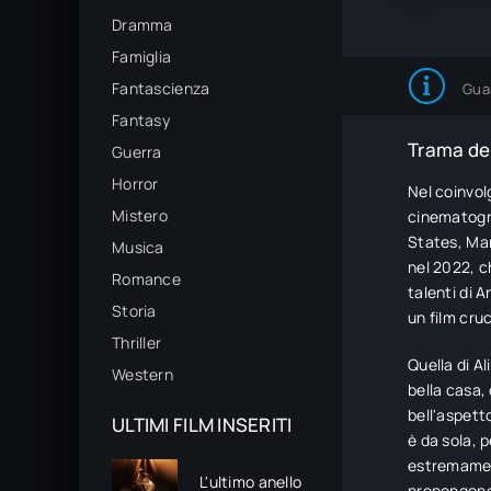
Dramma
Famiglia
Fantascienza
Gua
Fantasy
Trama del
Guerra
Horror
Nel coinvol
Mistero
cinematogr
States, Mar
Musica
nel 2022, c
Romance
talenti di 
Storia
un film cru
Thriller
Quella di A
Western
bella casa,
bell'aspett
ULTIMI FILM INSERITI
è da sola, 
estremament
L'ultimo anello
propongono 