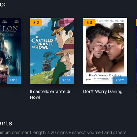
o:
8.2
6.3
2018
2004
2022
Il castello errante di
Don't Worry Darling
Howl
nts
imum comment length is 20 signs.Respect yourself and others!