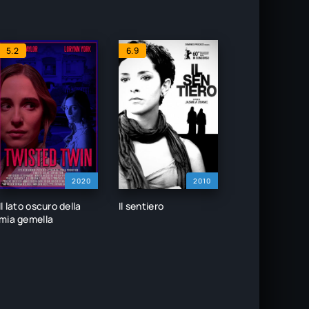
5.2
6.9
2020
2010
Il lato oscuro della
Il sentiero
mia gemella