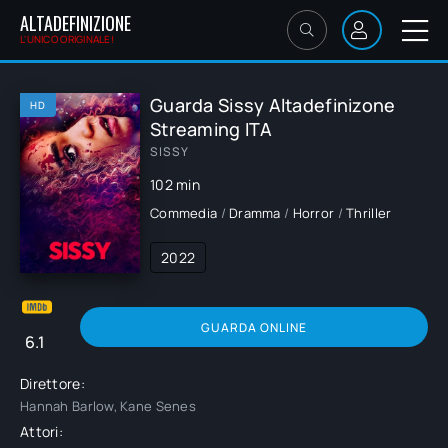
ALTADEFINIZIONE
L'UNICO ORIGINALE!
Guarda Sissy Altadefinizone
HD
Streaming ITA
SISSY
102 min
Commedia
/
Dramma
/
Horror
/
Thriller
2022
GUARDA ONLINE
6.1
Direttore:
Hannah Barlow, Kane Senes
Attori: