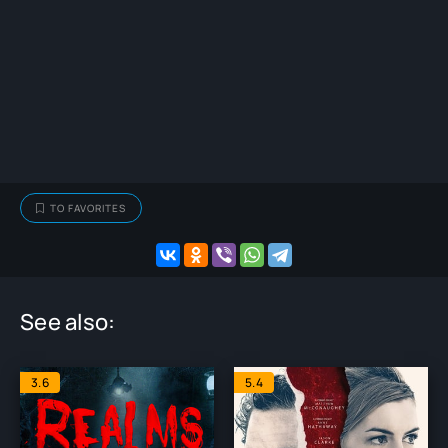
TO FAVORITES
See also:
3.6
5.4