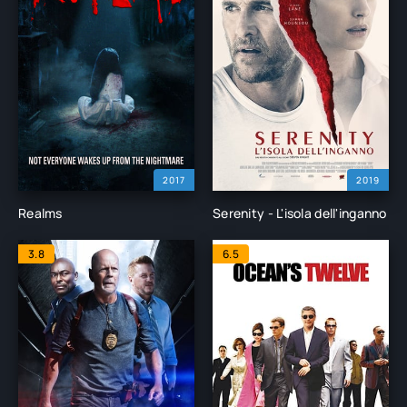
2017
2019
Realms
Serenity - L'isola dell'inganno
3.8
6.5