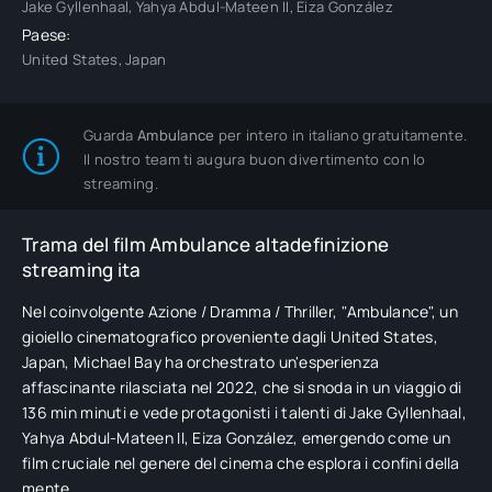
Jake Gyllenhaal, Yahya Abdul-Mateen II, Eiza González
Paese:
United States, Japan
Guarda
Ambulance
per intero in italiano gratuitamente.
Il nostro team ti augura buon divertimento con lo
streaming.
Trama del film Ambulance altadefinizione
streaming ita
Nel coinvolgente Azione / Dramma / Thriller, "Ambulance", un
gioiello cinematografico proveniente dagli United States,
Japan, Michael Bay ha orchestrato un'esperienza
affascinante rilasciata nel 2022, che si snoda in un viaggio di
136 min minuti e vede protagonisti i talenti di Jake Gyllenhaal,
Yahya Abdul-Mateen II, Eiza González, emergendo come un
film cruciale nel genere del cinema che esplora i confini della
mente.