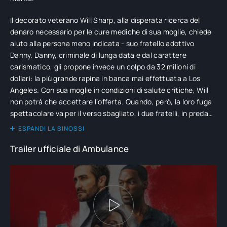
Il decorato veterano Will Sharp, alla disperata ricerca del
denaro necessario per le cure mediche di sua moglie, chiede
aiuto alla persona meno indicata - suo fratello adottivo
Danny. Danny, criminale di lunga data e dal carattere
carismatico, gli propone invece un colpo da 32 milioni di
dollari: la più grande rapina in banca mai effettuata a Los
Angeles. Con sua moglie in condizioni di salute critiche, Will
non potrà che accettare l’offerta. Quando, però, la loro fuga
spettacolare va per il verso sbagliato, i due fratelli, in preda
alla disperazione, sequestrano un’ambulanza con a bordo un
ESPANDI LA SINOSSI
poliziotto ferito che lotta tra la vita e la morte e l’esperto
Trailer ufficiale di Ambulance
paramedico Cam Thompson. In un infinito inseguimento ad
alta velocità, Will e Danny dovranno evitare tutte le forze
dell’ordine messe in campo dalla città, mantenere in vita i loro
ostaggi e cercare di non ammazzarsi a vicenda, il tutto
mentre si danno alla fuga più folle a cui la città di Los Angeles
abbia mai assistito.