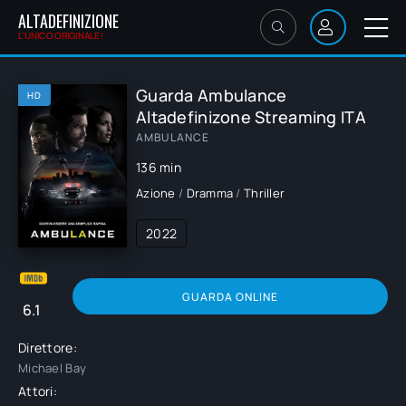
ALTADEFINIZIONE
L'UNICO ORIGINALE!
Guarda Ambulance
HD
Altadefinizone Streaming ITA
AMBULANCE
136 min
Azione
/
Dramma
/
Thriller
2022
GUARDA ONLINE
6.1
Direttore:
Michael Bay
Attori: