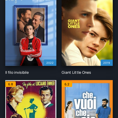
2022
2019
Il filo invisibile
Giant Little Ones
6.8
6.2