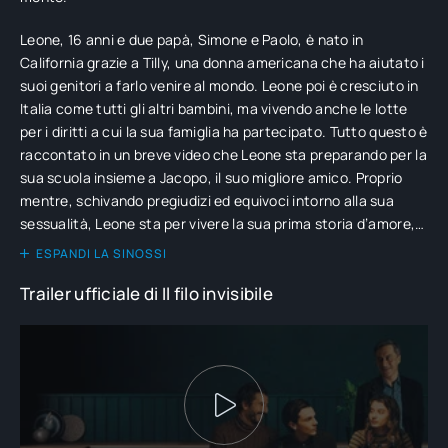
Leone, 16 anni e due papà, Simone e Paolo, è nato in
California grazie a Tilly, una donna americana che ha aiutato i
suoi genitori a farlo venire al mondo. Leone poi è cresciuto in
Italia come tutti gli altri bambini, ma vivendo anche le lotte
per i diritti a cui la sua famiglia ha partecipato. Tutto questo è
raccontato in un breve video che Leone sta preparando per la
sua scuola insieme a Jacopo, il suo migliore amico. Proprio
mentre, schivando pregiudizi ed equivoci intorno alla sua
sessualità, Leone sta per vivere la sua prima storia d’amore,
la solidità della sua famiglia sembra andare in crisi… Vivere
ESPANDI LA SINOSSI
questa complessa situazione familiare spingerà Leone a
Trailer ufficiale di Il filo invisibile
riflettere sulla vera natura del “filo invisibile” che lo lega ai
suoi papà e a tutti coloro che hanno voluto la sua nascita.