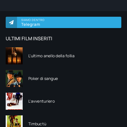
SIAMO DENTRO
Telegram
ULTIMI FILM INSERITI
L'ultimo anello della follia
Poker di sangue
L'avventuriero
Timbuctù