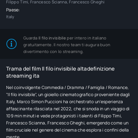
Filippo Timi, Francesco Scianna, Francesco Gheghi
Paese:
Italy
Guarda
Il filo invisibile
per intero in italiano
gratuitamente. Il nostro team ti augura buon
divertimento con lo streaming.
Trama del film Il filo invisibile altadefinizione
streaming ita
Nel coinvolgente Commedia / Dramma / Famiglia / Romance,
"Il filo invisibile", un gioiello cinematografico proveniente dagli
Italy, Marco Simon Puccioni ha orchestrato un'esperienza
affascinante rilasciata nel 2022, che si snoda in un viaggio di
109 min minuti e vede protagonisti i talenti di Filippo Timi,
Francesco Scianna, Francesco Gheghi, emergendo come un
film cruciale nel genere del cinema che esplora i confini della
mente.