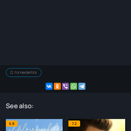
TO FAVORITES
See also:
6.8
7.2