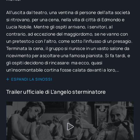
All'uscita dal teatro, una ventina di persone dell'alta società
si ritrovano, per una cena, nella villa di città di Edmondo e
Lucia Nobile. Mentre gli ospiti arrivano, i servitori, al
contrario, ad eccezione del maggiordomo, se ne vanno con
un pretesto o con l'altro, come sotto l'influsso di un presagio.
Terminata la cena, il gruppo si riunisce in un vasto salone da
ricevimento per ascoltare una famosa pianista. Si fa tardi, e
gli ospiti decidono di rincasare: ma ecco, quasi
un'insormontabile cortina fosse calata davanti a loro,
nessuno riesce più a varcare la soglia del salone. Col
ESPANDI LA SINOSSI
trascorrere delle ore, la situazione diventa intollerabile: pur
Trailer ufficiale di L'angelo sterminatore
intestardendosi nel voler conservare il decoro del rango e una
parvenza di etichetta, pian piano i prigionieri della misteriosa
"presenza" si liberano dei loro freni inibitori, rivelandosi per
quello che sono: pervertiti, ipocriti, lussuriosi, violenti.