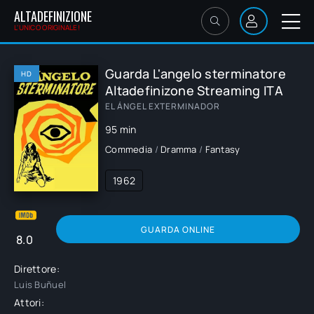
ALTADEFINIZIONE
L'UNICO ORIGINALE!
Guarda L'angelo sterminatore
HD
Altadefinizone Streaming ITA
EL ÁNGEL EXTERMINADOR
95 min
Commedia
/
Dramma
/
Fantasy
1962
GUARDA ONLINE
8.0
Direttore:
Luis Buñuel
Attori: