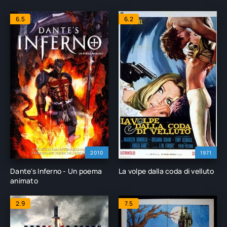
6.5
6.2
2010
1971
Dante's Inferno - Un poema
La volpe dalla coda di velluto
animato
2.9
7.5