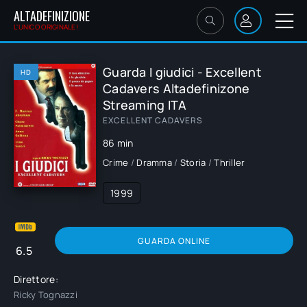
ALTADEFINIZIONE
L'UNICO ORIGINALE!
Guarda I giudici - Excellent
HD
Cadavers Altadefinizone
Streaming ITA
EXCELLENT CADAVERS
86 min
Crime
/
Dramma
/
Storia
/
Thriller
1999
GUARDA ONLINE
6.5
Direttore:
Ricky Tognazzi