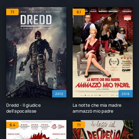
7.1
6.1
2012
2016
Dredd - Il giudice
La notte che mia madre
dell'apocalisse
ammazzò mio padre
6.4
7.1