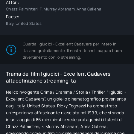
Attori:
Chazz Palminteri, F. Murray Abraham, Anna Galiena
Paese:
Italy, United States
Guarda
I giudici - Excellent Cadavers
per intero in
italiano gratuitamente. Il nostro team ti augura buon
divertimento con lo streaming.
Trama del film I giudici - Excellent Cadavers
altadefinizione streaming ita
Nel coinvolgente Crime / Dramma / Storia / Thriller, "I giudici -
Excellent Cadavers", un gioiello cinematografico proveniente
dagli Italy, United States, Ricky Tognazzi ha orchestrato
un'esperienza affascinante rilasciata nel 1999, che si snoda
in un viaggio di 86 min minuti e vede protagonisti i talenti di
Chazz Palminteri, F. Murray Abraham, Anna Galiena,
emergendo come un film cruciale nel genere del cinema che