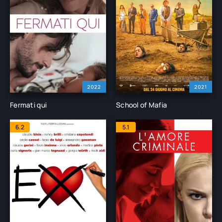
2022
2021
Fermati qui
School of Mafia
6.2
5.1