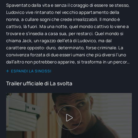
Spaventato dalla vita e senza il coraggio di essere se stesso,
Ludovico vive rintanato nel vecchio appartamento della
nonna, a cullare sogni che crede irrealizzabili. Il mondo è
cattivo, là fuori. Ma una notte, quel mondo cattivo lo viene a
trovare e s’insedia a casa sua, per restarci. Quel mondo si
chiama Jack, un ragazzo dell’età di Ludovico, ma dal
carattere opposto: duro, determinato, forse criminale. La
convivenza forzata di due esseri umani che più diversi l’uno
dall’altro non potrebbero apparire, si trasforma in un percorso
d’iniziazione all’età adulta, alla scoperta dei rispettivi veri
ESPANDI LA SINOSSI
caratteri, in un’alternanza di comico e drammatico, di gioia e
Trailer ufficiale di La svolta
di dolore. E quando la realtà dura che li bracca spietata arriva
a presentargli il conto, dovranno affrontarla, forti di una
nuova consapevolezza e di un insperato coraggio.