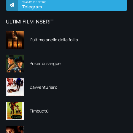
SIAMO DENTRO
Telegram
ULTIMI FILM INSERITI
L'ultimo anello della follia
Poker di sangue
L'avventuriero
Timbuctù