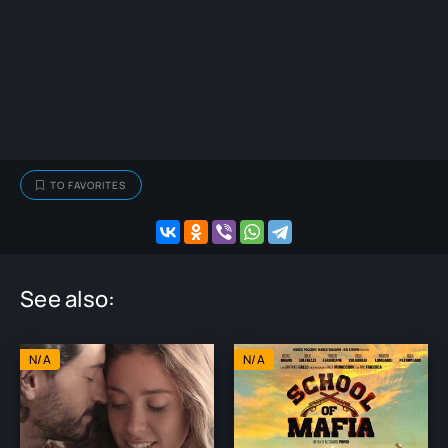
TO FAVORITES
See also:
N/A
N/A