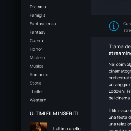
Dramma
Famiglia
Fantascienza
Gua
str
Fantasy
Guerra
Trama del
Horror
streaming
Mistero
Nel coinvol
Musica
cinematogra
Romance
orchestrato
Storia
un viaggio d
Lodovini, F
Thriller
del cinema 
Western
Il film rac
ULTIMI FILM INSERITI
una festa d
una relazio
L'ultimo anello
segreta che