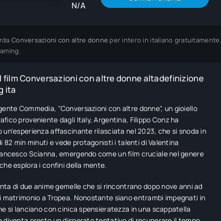
N/A
rda
Conversazioni con altre donne
per intero in italiano gratuitamente
eaming.
 film Conversazioni con altre donne altadefinizione
 ita
gente Commedia, "Conversazioni con altre donne", un gioiello
fico proveniente dagli Italy, Argentina, Filippo Conz ha
 un'esperienza affascinante rilasciata nel 2023, che si snoda in
i 82 min minuti e vede protagonisti i talenti di Valentina
rancesco Scianna, emergendo come un film cruciale nel genere
che esplora i confini della mente.
conta di due anime gemelle che si rincontrano dopo nove anni ad
i matrimonio a Tropea. Nonostante siano entrambi impegnati in
ne si lanciano con cinica spensieratezza in una scappatella
 diventa presto un disperato tentativo di recuperare il tempo