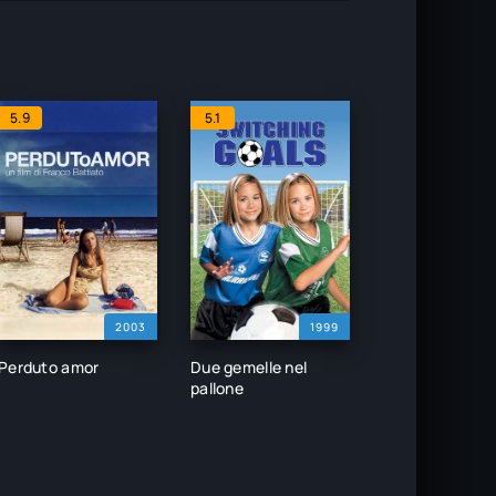
5.9
5.1
2003
1999
Perduto amor
Due gemelle nel
pallone