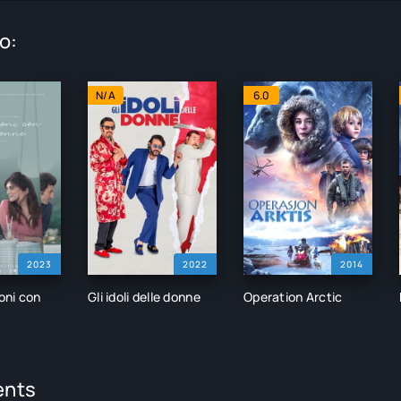
o:
N/A
6.0
2023
2022
2014
oni con
Gli idoli delle donne
Operation Arctic
e
nts