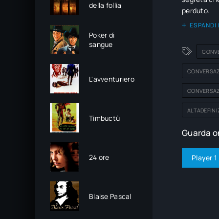
della follia
perduto.
ESPANDI 
Poker di
sangue
CONVE
CONVERSAZI
L'avventuriero
CONVERSAZ
ALTADEFINI
Timbuctù
Guarda on
24 ore
Player 1
Blaise Pascal