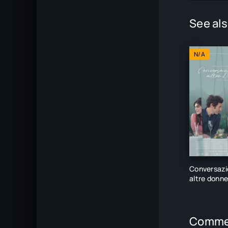
See als
N/A
Conversazi
altre donn
Comme