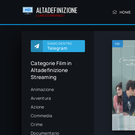
ALTADEFINIZIONE
HOME
L'UNICO ORIGINALE!
SIAMO DENTRO
HD
Telegram
Categorie Film in
Altadefinizione
Streaming
Animazione
Avventura
Azione
Commedia
Crime
Documentario