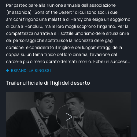
Per partecipare alla riunione annuale dell'associazione
(massonica) "Sons of the Desert" di cui sono soci, i due
amiconi fingono una malattia di Hardy che esige un soggiorno
di cura a Honolulu, ma le loro mogli scoprono l'inganno. Per la
compattezza narrativa e il sottile umorismo delle situazioni e
dei personaggi che sostituisce la ricchezza delle gag
comiche, è considerato il migliore dei lungometraggi della
coppia su un tema tipico del loro cinema, l'evasione dal
carcere più o meno dorato del matrimonio. Ebbe un successo
così esteso che contribuì alla nascita di numerosi club di
ESPANDI LA SINOSSI
ammiratori, intitolati appunto "Sons of the Desert".
Trailer ufficiale di I figli del deserto