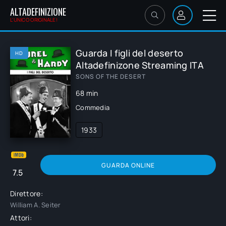
ALTADEFINIZIONE
L'UNICO ORIGINALE!
Guarda I figli del deserto
HD
Altadefinizone Streaming ITA
SONS OF THE DESERT
68 min
Commedia
1933
GUARDA ONLINE
7.5
Direttore:
William A. Seiter
Attori: