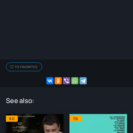
TO FAVORITES
See also:
6.0
7.0