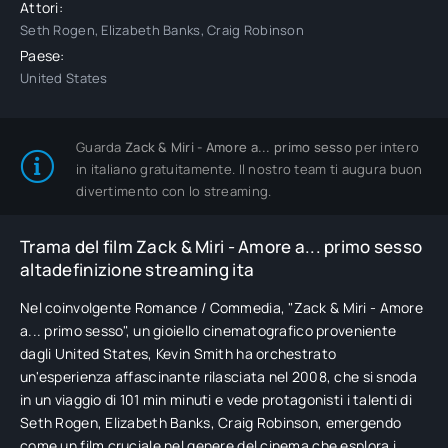
Attori:
Seth Rogen, Elizabeth Banks, Craig Robinson
Paese:
United States
Guarda
Zack & Miri - Amore a... primo sesso
per intero
in italiano gratuitamente. Il nostro team ti augura buon
divertimento con lo streaming.
Trama del film Zack & Miri - Amore a... primo sesso
altadefinizione streaming ita
Nel coinvolgente Romance / Commedia, "Zack & Miri - Amore
a... primo sesso", un gioiello cinematografico proveniente
dagli United States, Kevin Smith ha orchestrato
un'esperienza affascinante rilasciata nel 2008, che si snoda
in un viaggio di 101 min minuti e vede protagonisti i talenti di
Seth Rogen, Elizabeth Banks, Craig Robinson, emergendo
come un film cruciale nel genere del cinema che esplora i