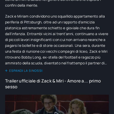
confini della mente.
Zack e Miriam condividono uno squallido appartamento alla
periferia di Pittsburgh, oltre ad un rapporto d'amicizia
platonica estremamente schietto e gioviale che dura fin
dall'infanzia. Entrambi vicini ai trent'anni, continuano a vivere
di piccoli lavori insignificanti con cui non arrivano neanche a
pagarsi le bollette e di storie occasionali. Una sera, durante
una festa di riunione coi vecchi compagni di liceo, Zack e Miri
ritrovano Bobby Long, ex-stella del football e ragazzo più
ammirato della scuola, diventato nel frattempo il partner di
un famoso attore di gay porn californiano. Quest'ultimo
ESPANDI LA SINOSSI
riconosce Miri come la protagonista dalle mutande
Trailer ufficiale di Zack & Miri - Amore a... primo
imbarazzanti di un filmato ripreso di nascosto che ha già
sesso
fatto il pieno di contatti in rete. La serata fa venire a Zack
un'idea: darsi al porno amatoriale su internet per sbarcare il
lunario.