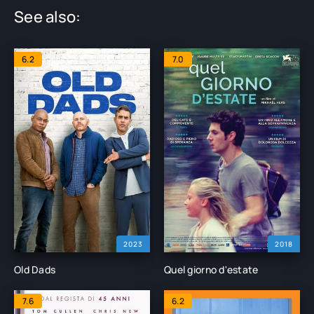
See also:
6.2
7.0
2023
2018
Old Dads
Quel giorno d'estate
7.6
6.2