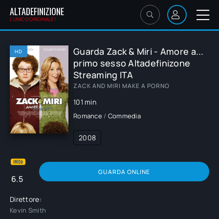
ALTADEFINIZIONE
L'UNICO ORIGINALE!
Guarda Zack & Miri - Amore a...
HD
primo sesso Altadefinizone
Streaming ITA
ZACK AND MIRI MAKE A PORNO
101 min
Romance
/
Commedia
2008
GUARDA ONLINE
6.5
Direttore:
Kevin Smith