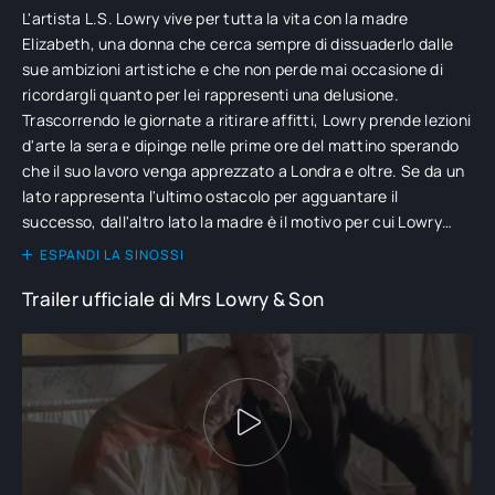
L'artista L.S. Lowry vive per tutta la vita con la madre
Elizabeth, una donna che cerca sempre di dissuaderlo dalle
sue ambizioni artistiche e che non perde mai occasione di
ricordargli quanto per lei rappresenti una delusione.
Trascorrendo le giornate a ritirare affitti, Lowry prende lezioni
d'arte la sera e dipinge nelle prime ore del mattino sperando
che il suo lavoro venga apprezzato a Londra e oltre. Se da un
lato rappresenta l'ultimo ostacolo per agguantare il
successo, dall'altro lato la madre è il motivo per cui Lowry
dipinge qualsiasi cosa alla disperata ricerca di un soggetto
ESPANDI LA SINOSSI
che possa renderla felice...
Trailer ufficiale di Mrs Lowry & Son