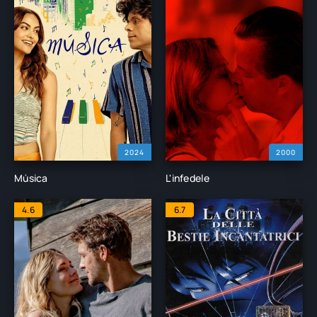
2024
2000
Música
L'infedele
4.6
6.7