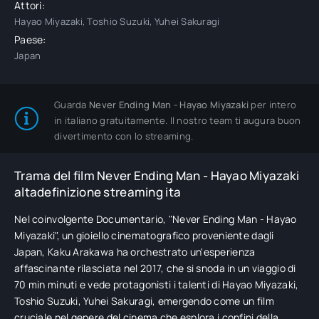
Attori:
Hayao Miyazaki, Toshio Suzuki, Yuhei Sakuragi
Paese:
Japan
Guarda
Never Ending Man - Hayao Miyazaki
per intero
in italiano gratuitamente. Il nostro team ti augura buon
divertimento con lo streaming.
Trama del film Never Ending Man - Hayao Miyazaki
altadefinizione streaming ita
Nel coinvolgente Documentario, "Never Ending Man - Hayao
Miyazaki", un gioiello cinematografico proveniente dagli
Japan, Kaku Arakawa ha orchestrato un'esperienza
affascinante rilasciata nel 2017, che si snoda in un viaggio di
70 min minuti e vede protagonisti i talenti di Hayao Miyazaki,
Toshio Suzuki, Yuhei Sakuragi, emergendo come un film
cruciale nel genere del cinema che esplora i confini della