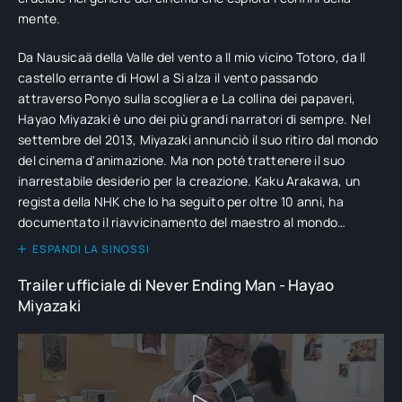
mente.
Da Nausicaä della Valle del vento a Il mio vicino Totoro, da Il
castello errante di Howl a Si alza il vento passando
attraverso Ponyo sulla scogliera e La collina dei papaveri,
Hayao Miyazaki è uno dei più grandi narratori di sempre. Nel
settembre del 2013, Miyazaki annunciò il suo ritiro dal mondo
del cinema d'animazione. Ma non poté trattenere il suo
inarrestabile desiderio per la creazione. Kaku Arakawa, un
regista della NHK che lo ha seguito per oltre 10 anni, ha
documentato il riavvicinamento del maestro al mondo
dell'animazione, stavolta col supporto di giovani animatori di
ESPANDI LA SINOSSI
CGI. Ma non è stato facile: Miyazaki, da sempre amante
Trailer ufficiale di Never Ending Man - Hayao
dell'animazione a mano libera, ha incontrato diversi ostacoli.
Miyazaki