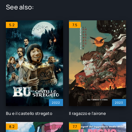
See also:
5.2
7.5
2022
2023
Bu e il castello stregato
Il ragazzo e l'airone
8.2
7.7