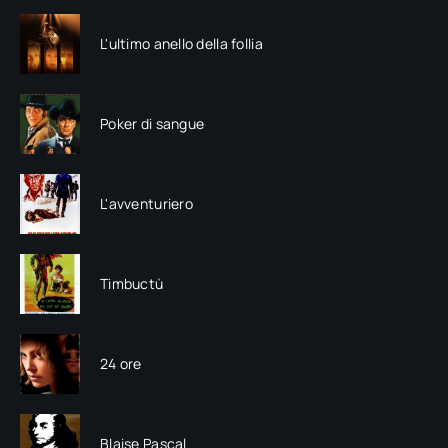
L'ultimo anello della follia
Poker di sangue
L'avventuriero
Timbuctù
24 ore
Blaise Pascal