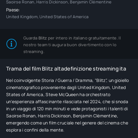
Saoirse Ronan, Harris Dickinson, Benjamin Clémentine
Paese:
United Kingdom, United States of America
Guarda
Blitz
per intero in italiano gratuitamente. Il
nostro team ti augura buon divertimento con lo
streaming.
Trama del film Blitz altadefinizione streaming ita
Nel coinvolgente Storia / Guerra / Dramma, "Blitz", un gioiello
cinematografico proveniente dagli United Kingdom, United
States of America, Steve McQueen ha orchestrato
un'esperienza affascinante rilasciata nel 2024, che si snoda
in un viaggio di 120 min minuti e vede protagonisti i talenti di
Saoirse Ronan, Harris Dickinson, Benjamin Clémentine,
emergendo come un film cruciale nel genere del cinema che
esplora i confini della mente.