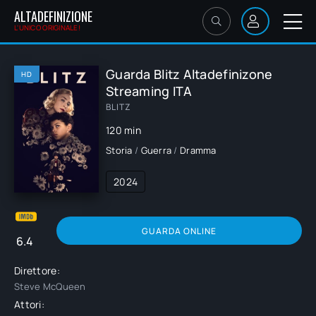
ALTADEFINIZIONE
L'UNICO ORIGINALE!
Guarda Blitz Altadefinizone
HD
Streaming ITA
BLITZ
120 min
Storia
/
Guerra
/
Dramma
2024
GUARDA ONLINE
6.4
Direttore:
Steve McQueen
Attori: