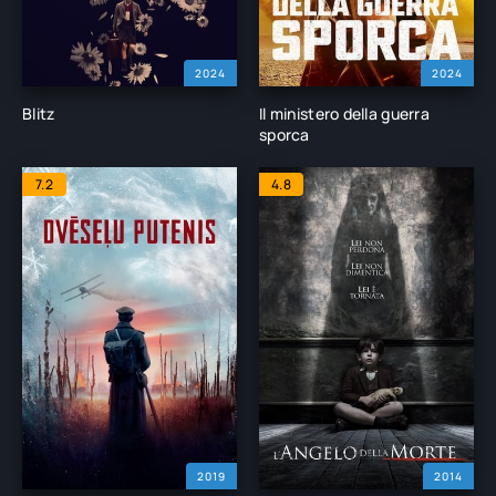
2024
2024
Blitz
Il ministero della guerra
sporca
7.2
4.8
2019
2014