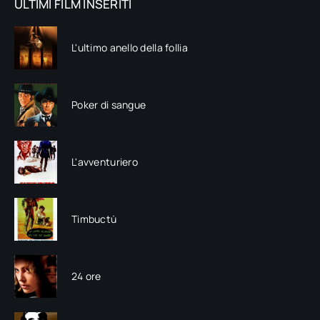
ULTIMI FILM INSERITI
L'ultimo anello della follia
Poker di sangue
L'avventuriero
Timbuctù
24 ore