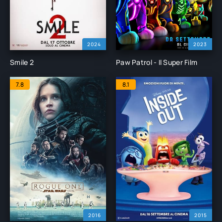
2024
2023
Smile 2
Paw Patrol - Il Super Film
7.8
8.1
2016
2015