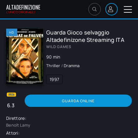
ALTADEFINIZIONE
L'UNICO ORIGINALE!
Guarda Gioco selvaggio
HD
Altadefinizone Streaming ITA
WILD GAMES
90 min
Thriller
/
Dramma
1997
GUARDA ONLINE
6.3
Direttore:
Benoît Lamy
Attori: