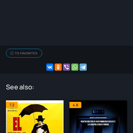
TO FAVORITES
See also:
7.2
4.8