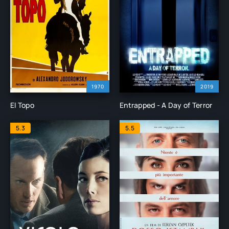
1970
2019
El Topo
Entrapped - A Day of Terror
5.3
5.5