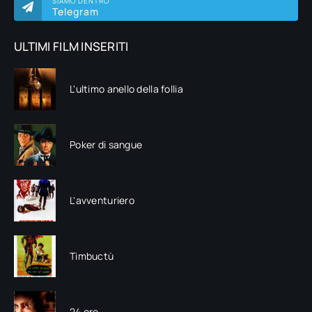
SIAMO DENTRO
Telegram
ULTIMI FILM INSERITI
L'ultimo anello della follia
Poker di sangue
L'avventuriero
Timbuctù
24 ore