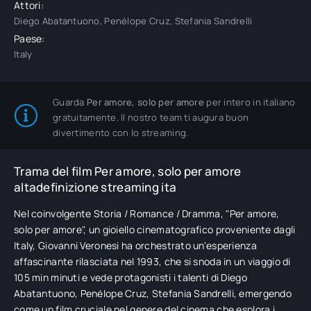
Attori:
Diego Abatantuono, Penélope Cruz, Stefania Sandrelli
Paese:
Italy
Guarda
Per amore, solo per amore
per intero in italiano
gratuitamente. Il nostro team ti augura buon
divertimento con lo streaming.
Trama del film Per amore, solo per amore
altadefinizione streaming ita
Nel coinvolgente Storia / Romance / Dramma, "Per amore,
solo per amore", un gioiello cinematografico proveniente dagli
Italy, Giovanni Veronesi ha orchestrato un'esperienza
affascinante rilasciata nel 1993, che si snoda in un viaggio di
105 min minuti e vede protagonisti i talenti di Diego
Abatantuono, Penélope Cruz, Stefania Sandrelli, emergendo
come un film cruciale nel genere del cinema che esplora i