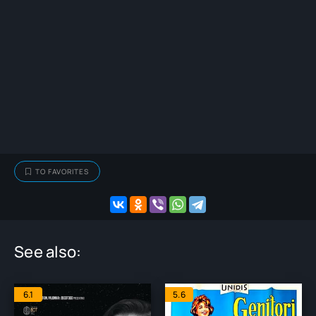
TO FAVORITES
See also:
6.1
5.6