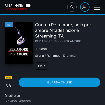
ALTADEFINIZIONE
L'UNICO ORIGINALE!
Guarda Per amore, solo per
HD
amore Altadefinizone
Streaming ITA
PER AMORE, SOLO PER AMORE
105 min
Storia
/
Romance
/
Dramma
1993
GUARDA ONLINE
5.8
Direttore:
Giovanni Veronesi