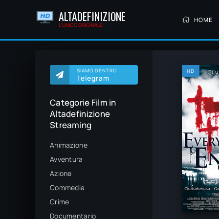
ALTADEFINIZIONE
HOME
L'UNICO ORIGINALE!
SIAMO DENTRO
HD
Telegram
Categorie Film in
Altadefinizione
Streaming
Animazione
Avventura
Azione
Commedia
Crime
Documentario