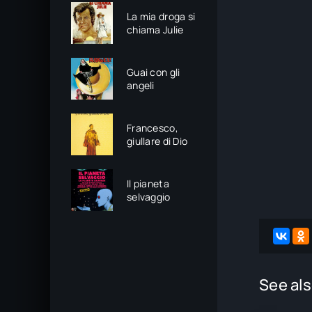
La mia droga si
chiama Julie
Guai con gli
angeli
Francesco,
giullare di Dio
Il pianeta
selvaggio
See als