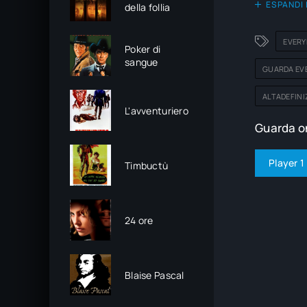
ESPANDI 
della follia
EVERY
Poker di
sangue
GUARDA EVE
ALTADEFINI
L'avventuriero
Guarda on
Player 1
Timbuctù
24 ore
Blaise Pascal