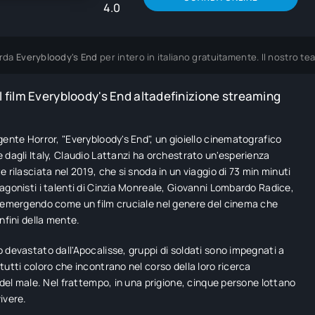
4.0
rda
Everybloody's End
per intero in italiano gratuitamente. Il nostro t
 film Everybloody's End altadefinizione streaming
gente Horror, "Everybloody's End", un gioiello cinematografico
 dagli Italy, Claudio Lattanzi ha orchestrato un'esperienza
e rilasciata nel 2019, che si snoda in un viaggio di 73 min minuti
agonisti i talenti di Cinzia Monreale, Giovanni Lombardo Radice,
 emergendo come un film cruciale nel genere del cinema che
nfini della mente.
 devastato dall'Apocalisse, gruppi di soldati sono impegnati a
tutti coloro che incontrano nel corso della loro ricerca
e del male. Nel frattempo, in una prigione, cinque persone lottano
ivere.