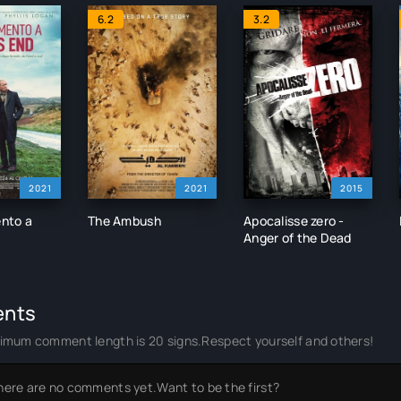
6.2
3.2
2021
2021
2015
nto a
The Ambush
Apocalisse zero -
Anger of the Dead
nts
imum comment length is 20 signs.Respect yourself and others!
here are no comments yet.Want to be the first?