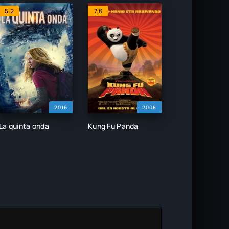
5.2
7.6
2016
2008
La quinta onda
Kung Fu Panda