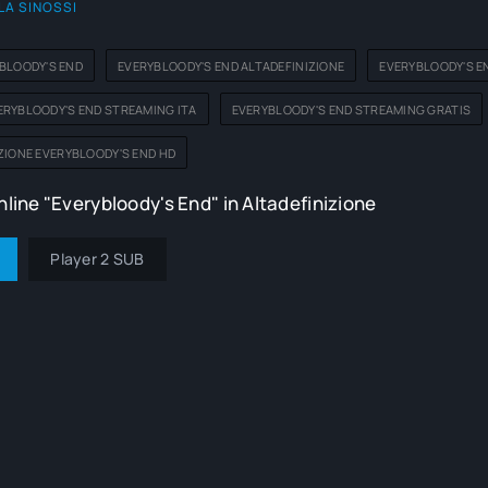
LA SINOSSI
BLOODY'S END
EVERYBLOODY'S END ALTADEFINIZIONE
EVERYBLOODY'S E
RYBLOODY'S END STREAMING ITA
EVERYBLOODY'S END STREAMING GRATIS
ZIONE EVERYBLOODY'S END HD
line "Everybloody's End" in Altadefinizione
Player 2 SUB