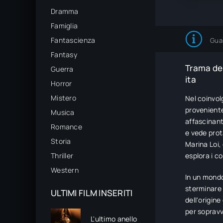
Dramma
Famiglia
Fantascienza
Gua
Fantasy
Trama del
Guerra
ita
Horror
Mistero
Nel coinvol
proveniente
Musica
affascinant
Romance
e vede prot
Storia
Marina Loi,
Thriller
esplora i co
Western
In un mondo
sterminare 
ULTIMI FILM INSERITI
dell'origin
per sopravv
L'ultimo anello