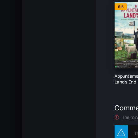
6.6
Appuntame
Land’s End
Comme
The min
T