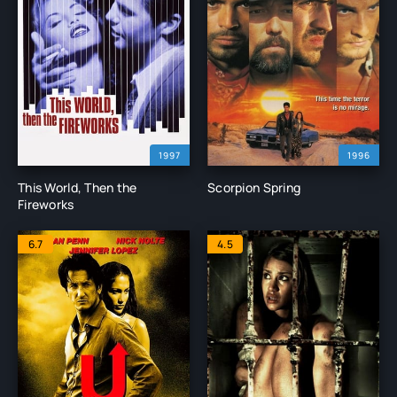
1997
1996
This World, Then the
Scorpion Spring
Fireworks
6.7
4.5