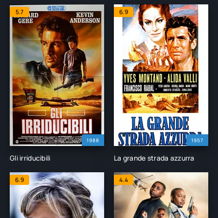
5.7
6.9
1988
1957
Gli irriducibili
La grande strada azzurra
6.9
4.4