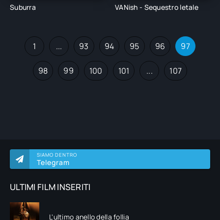
Suburra
VANish - Sequestro letale
1
...
93
94
95
96
97
98
99
100
101
...
107
SIAMO DENTRO
Telegram
ULTIMI FILM INSERITI
L'ultimo anello della follia