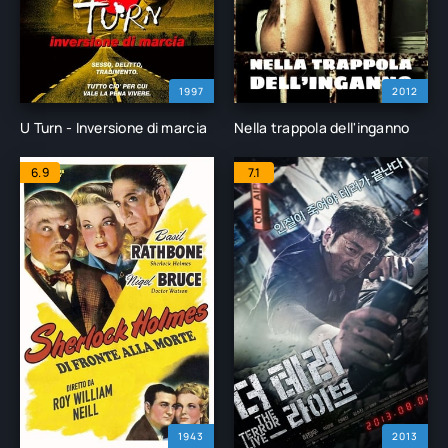
1997
2012
U Turn - Inversione di marcia
Nella trappola dell'inganno
6.9
7.1
1943
2013