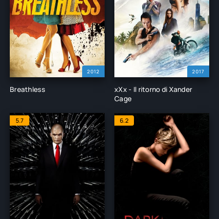
2012
2017
Breathless
xXx - Il ritorno di Xander
Cage
5.7
6.2