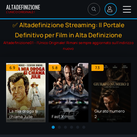
ALTADEFINIZIONE
L'UNICO ORIGINALE!
✅ Altadefinizione Streaming: Il Portale
Definitivo per Film in Alta Definizione
Altadefinizione01 - l'Unico Originale! Rimani sempre aggiornato sull'indirizzo
nuovo
6.9
5.8
7.3
La mia droga si
Giurato numero
chiama Julie
Fast X
2