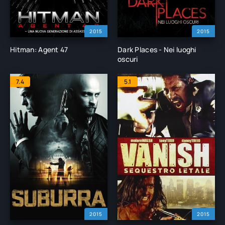
2015
2015
Hitman: Agent 47
Dark Places - Nei luoghi
oscuri
7.4
5.1
2015
2015