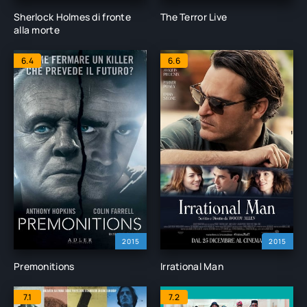
Sherlock Holmes di fronte
The Terror Live
alla morte
6.4
6.6
2015
2015
Premonitions
Irrational Man
7.1
7.2