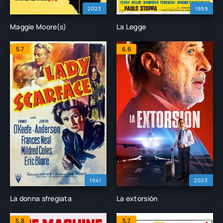
2023
1959
Maggie Moore(s)
La Legge
5.7
6.6
1941
2023
La donna sfregiata
La extorsión
5.8
5.7