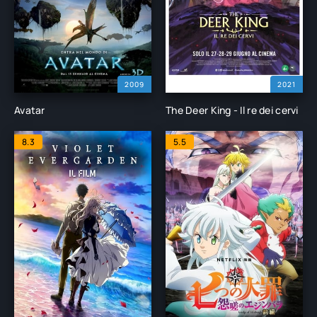
2009
2021
Avatar
The Deer King - Il re dei cervi
8.3
5.5