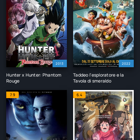
2013
2022
Hunter x Hunter: Phantom
Taddeo l'esploratore e la
Rouge
Tavola di smeraldo
7.9
6.4