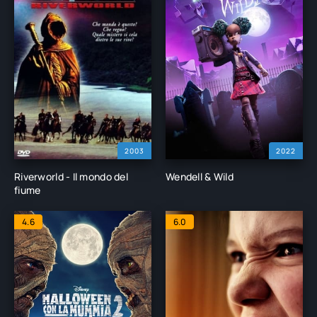
2003
2022
Riverworld - Il mondo del
Wendell & Wild
fiume
4.6
6.0