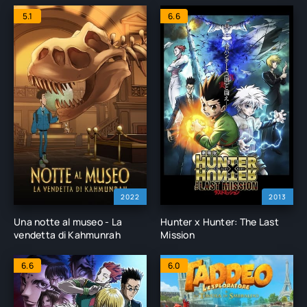
5.1
6.6
2022
2013
Una notte al museo - La
Hunter x Hunter: The Last
vendetta di Kahmunrah
Mission
6.6
6.0