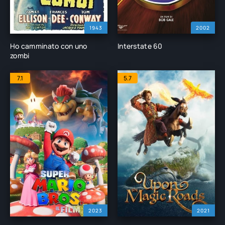
1943
2002
Ho camminato con uno
Interstate 60
zombi
7.1
5.7
2023
2021