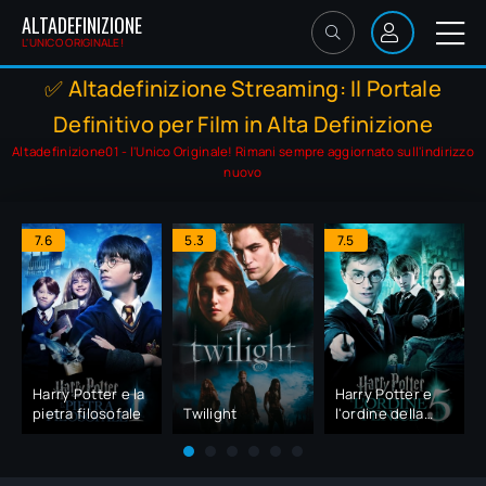
ALTADEFINIZIONE
L'UNICO ORIGINALE!
✅ Altadefinizione Streaming: Il Portale
Definitivo per Film in Alta Definizione
Altadefinizione01 - l'Unico Originale! Rimani sempre aggiornato sull'indirizzo
nuovo
7.6
5.3
7.5
Harry Potter e la
Harry Potter e
pietra filosofale
Twilight
l'ordine della
fenice