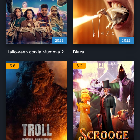
2022
2022
Halloween con la Mummia 2
Blaze
5.8
6.2