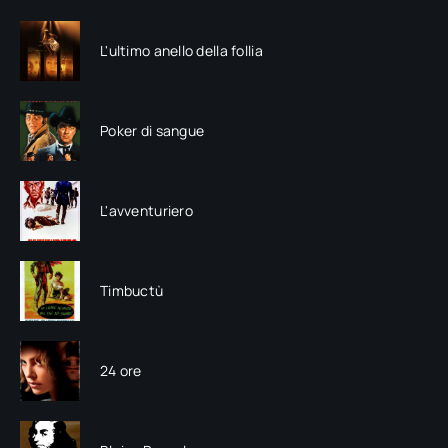
L'ultimo anello della follia
Poker di sangue
L'avventuriero
Timbuctù
24 ore