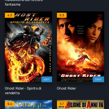
fantasma
4.3
5.3
2011
2007
Ghost Rider - Spirito di
Ghost Rider
vendetta
6.4
5.7