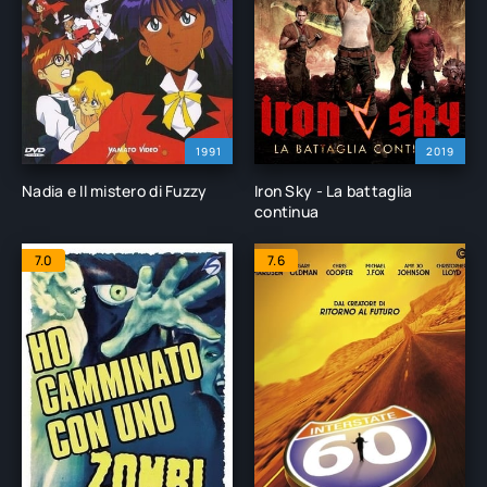
1991
2019
Nadia e Il mistero di Fuzzy
Iron Sky - La battaglia
continua
7.0
7.6