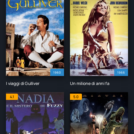
1960
1966
I viaggi di Gulliver
Un milione di anni fa
4.1
5.0