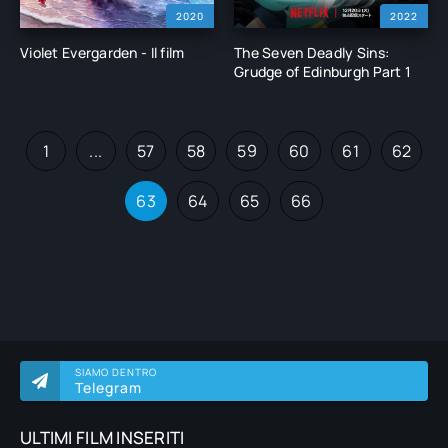
2020
2022
Violet Evergarden - Il film
The Seven Deadly Sins:
Grudge of Edinburgh Part 1
1
...
57
58
59
60
61
62
63
64
65
66
SIAMO DENTRO
Telegram
ULTIMI FILM INSERITI