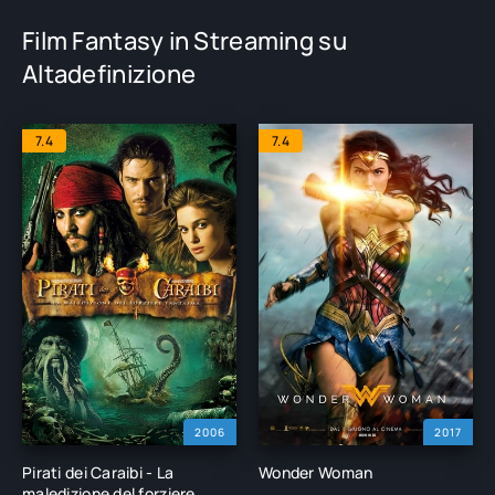
Film Fantasy in Streaming su
Altadefinizione
7.4
7.4
2006
2017
Pirati dei Caraibi - La
Wonder Woman
maledizione del forziere