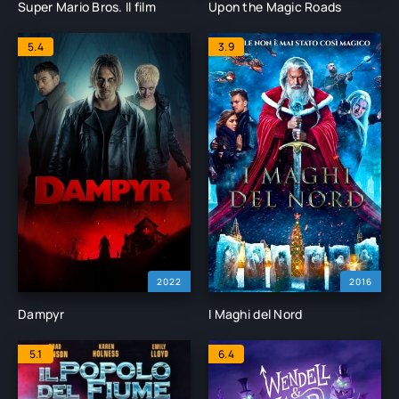
Super Mario Bros. Il film
Upon the Magic Roads
5.4
3.9
2022
2016
Dampyr
I Maghi del Nord
5.1
6.4