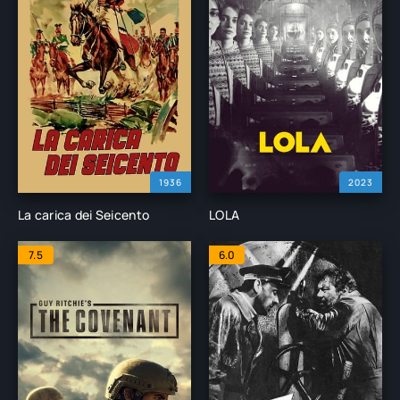
1936
2023
La carica dei Seicento
LOLA
7.5
6.0