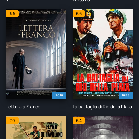
6.9
6.6
2019
1956
Lettera a Franco
La battaglia di Rio della Plata
7.0
6.4