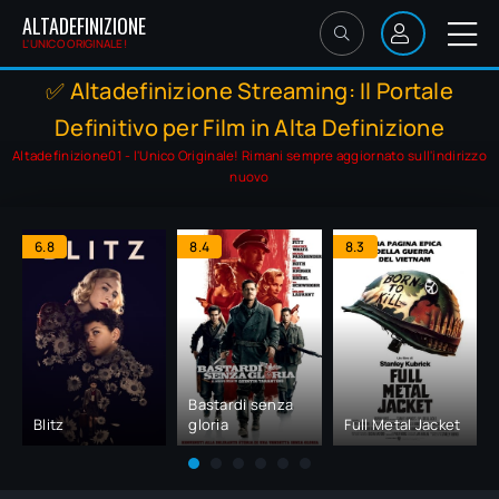
ALTADEFINIZIONE
L'UNICO ORIGINALE!
✅ Altadefinizione Streaming: Il Portale
Definitivo per Film in Alta Definizione
Altadefinizione01 - l'Unico Originale! Rimani sempre aggiornato sull'indirizzo
nuovo
6.8
8.4
8.3
Bastardi senza
Blitz
gloria
Full Metal Jacket