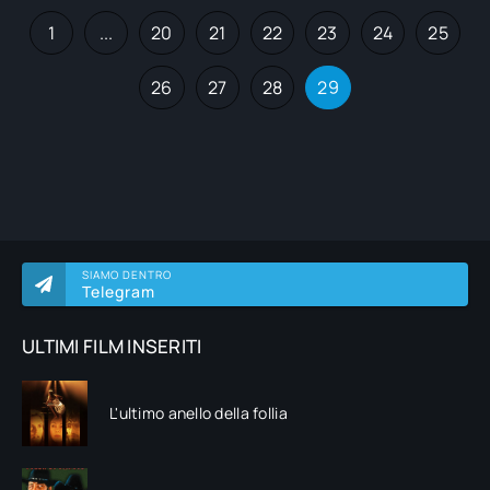
1
...
20
21
22
23
24
25
26
27
28
29
SIAMO DENTRO
Telegram
ULTIMI FILM INSERITI
L'ultimo anello della follia