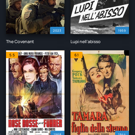
2023
1959
The Covenant
Lupi nell'abisso
5.5
6.1
1968
1944