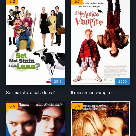
6.2
5.7
2015
2000
Sei mai stata sulla luna?
Il mio amico vampiro
6.4
6.4