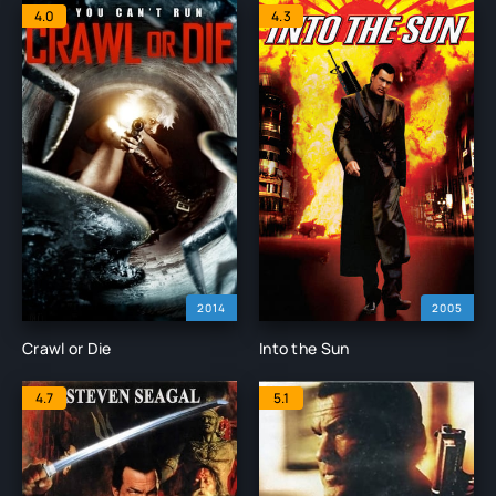
4.0
4.3
2014
2005
Crawl or Die
Into the Sun
4.7
5.1