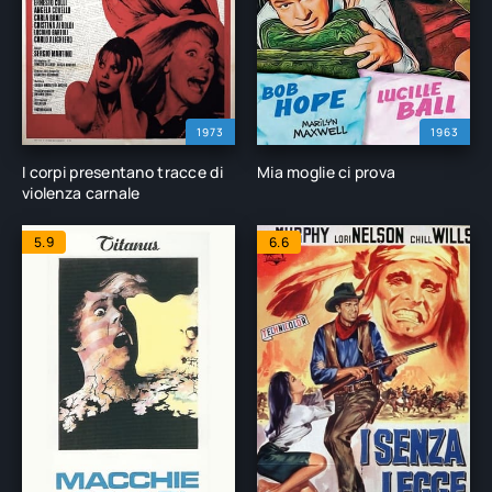
1973
1963
I corpi presentano tracce di
Mia moglie ci prova
violenza carnale
5.9
6.6