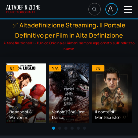
ALTADEFINIZIONE
L'UNICO ORIGINALE!
✅ Altadefinizione Streaming: Il Portale
Definitivo per Film in Alta Definizione
Altadefinizione01 - l'Unico Originale! Rimani sempre aggiornato sull'indirizzo
nuovo
8.1
N/A
7.8
Deadpool &
Venom: The Last
Il conte di
Wolverine
Dance
Montecristo