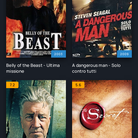
2003
2009
Belly of the Beast - Ultima
A dangerous man - Solo
missione
contro tutti
7.2
5.6