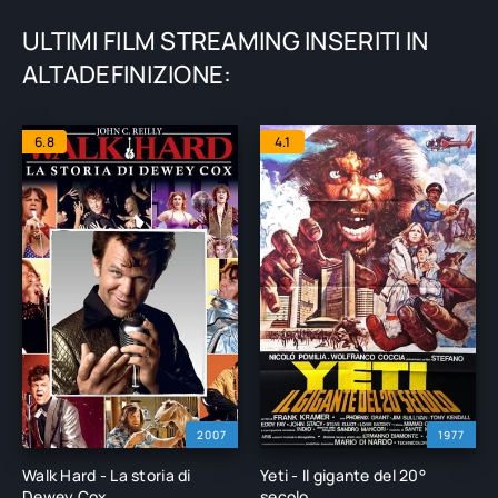
ULTIMI FILM STREAMING INSERITI IN
ALTADEFINIZIONE:
6.8
4.1
2007
1977
Walk Hard - La storia di
Yeti - Il gigante del 20°
Dewey Cox
secolo