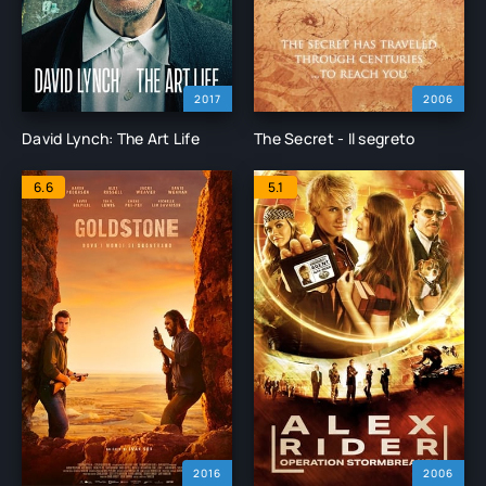
2017
2006
David Lynch: The Art Life
The Secret - Il segreto
6.6
5.1
2016
2006