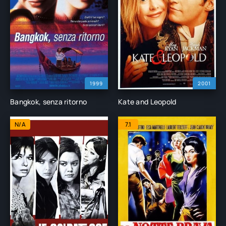
1999
2001
Bangkok, senza ritorno
Kate and Leopold
N/A
7.1