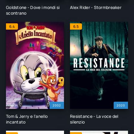
Goldstone - Dove i mondi si
Alex Rider - Stormbreaker
scontrano
6.4
6.5
2002
2020
Tom & Jerry e l'anello
Resistance - La voce del
incantato
silenzio