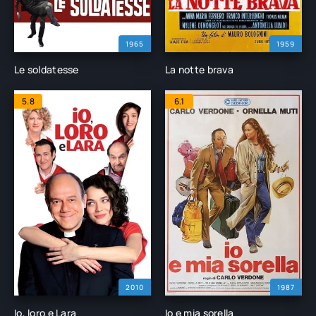
1965
1959
Le soldatesse
La notte brava
5.8
6.1
2010
1987
Io, loro e Lara
Io e mia sorella