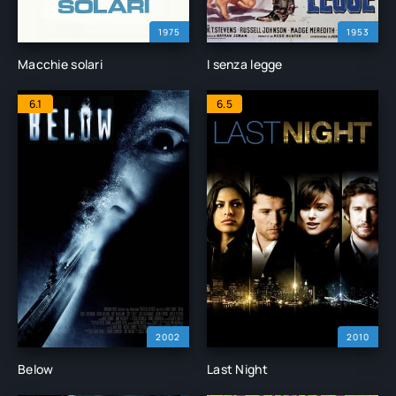
1975
1953
Macchie solari
I senza legge
6.1
6.5
2002
2010
Below
Last Night