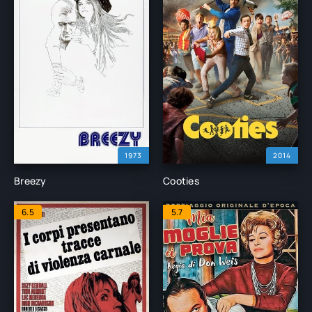
1973
2014
Breezy
Cooties
6.5
5.7