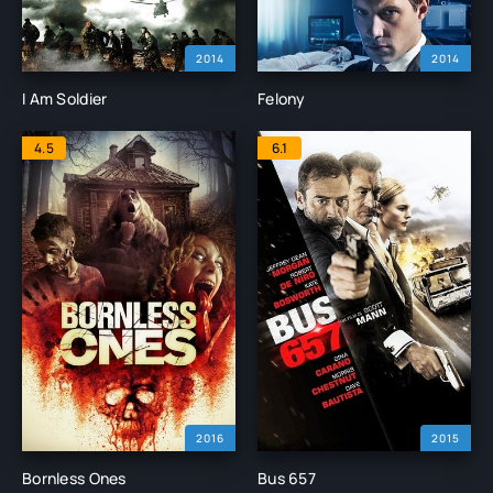
2014
2014
I Am Soldier
Felony
4.5
6.1
2016
2015
Bornless Ones
Bus 657