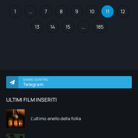
1
...
7
8
9
10
11
12
13
14
15
...
185
SIAMO DENTRO
Telegram
ULTIMI FILM INSERITI
L'ultimo anello della follia