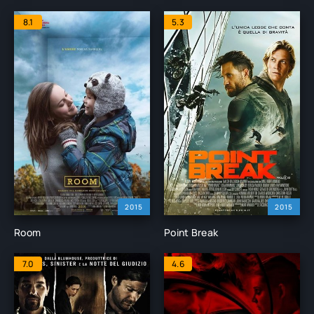
8.1
5.3
2015
2015
Room
Point Break
7.0
4.6