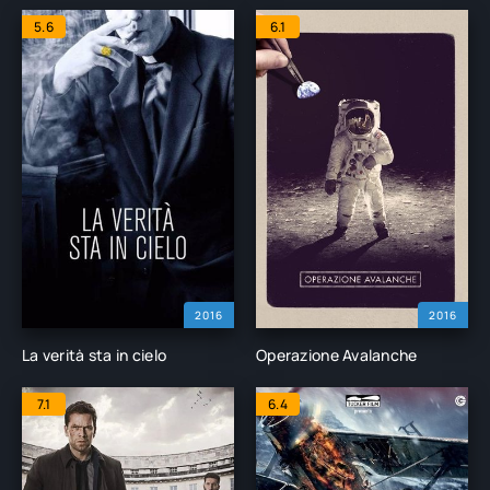
5.6
6.1
2016
2016
La verità sta in cielo
Operazione Avalanche
7.1
6.4