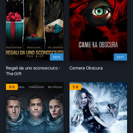
2015
2017
Regali da uno sconosciuto -
Camera Obscura
The Gift
6.6
5.8