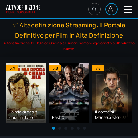
ALTADEFINIZIONE
L'UNICO ORIGINALE!
✅ Altadefinizione Streaming: Il Portale
Definitivo per Film in Alta Definizione
Altadefinizione01 - l'Unico Originale! Rimani sempre aggiornato sull'indirizzo
nuovo
6.9
5.8
7.8
La mia droga si
Il conte di
chiama Julie
Fast X
Montecristo