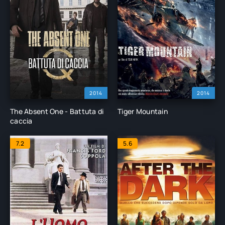
2014
2014
The Absent One - Battuta di
Tiger Mountain
caccia
7.2
5.6