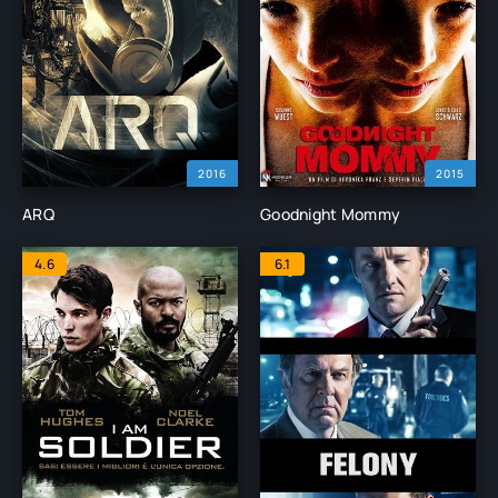
2016
2015
ARQ
Goodnight Mommy
4.6
6.1