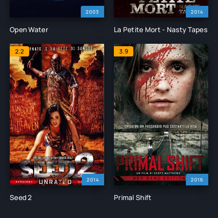
2003
2014
Open Water
La Petite Mort - Nasty Tapes
2.2
3.9
2014
2016
Seed 2
Primal Shift