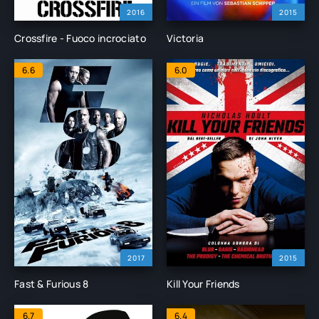
2016
2015
Crossfire - Fuoco incrociato
Victoria
6.6
6.0
2017
2015
Fast & Furious 8
Kill Your Friends
6.7
6.4