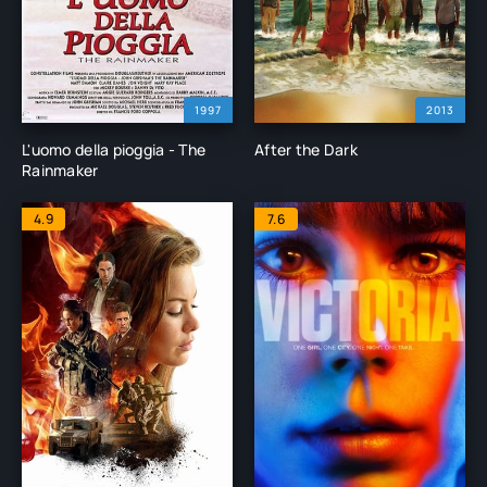
1997
2013
L'uomo della pioggia - The
After the Dark
Rainmaker
4.9
7.6