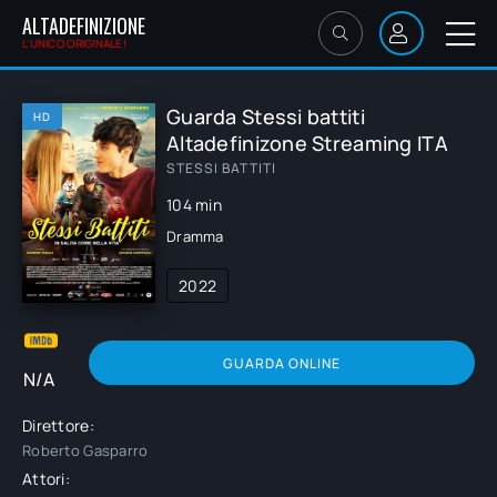
ALTADEFINIZIONE
L'UNICO ORIGINALE!
Guarda Stessi battiti
HD
Altadefinizone Streaming ITA
STESSI BATTITI
104 min
Dramma
2022
GUARDA ONLINE
N/A
Direttore:
Roberto Gasparro
Attori: