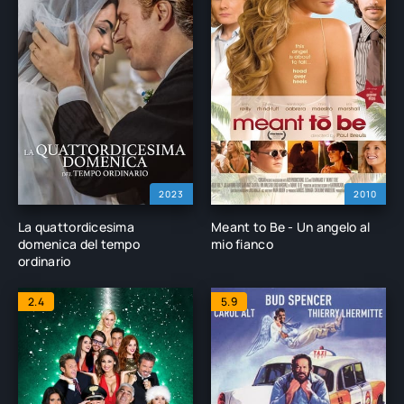
2023
2010
La quattordicesima
Meant to Be - Un angelo al
domenica del tempo
mio fianco
ordinario
2.4
5.9