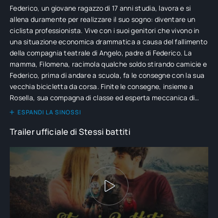
Federico, un giovane ragazzo di 17 anni studia, lavora e si
allena duramente per realizzare il suo sogno: diventare un
ciclista professionista. Vive con i suoi genitori che vivono in
una situazione economica drammatica a causa del fallimento
della compagnia teatrale di Angelo, padre di Federico. La
mamma, Filomena, racimola qualche soldo stirando camicie e
Federico, prima di andare a scuola, fa le consegne con la sua
vecchia bicicletta da corsa. Finite le consegne, insieme a
Rosella, sua compagna di classe ed esperta meccanica di
biciclette, si allena duramente per partecipare alle selezioni
ESPANDI LA SINOSSI
per i professionisti.
Trailer ufficiale di Stessi battiti