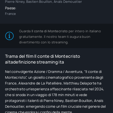
Pierre Niney, Bastien Bouillon, Anaïs Demoustier
Paese:
France
Guarda
Il conte di Montecristo
per intero in italiano
gratuitamente. Il nostro team ti augura buon
divertimento con lo streaming.
Trama del film Il conte di Montecristo
altadefinizione streaming ita
Nel coinvolgente Azione / Dramma / Avventura, "Il conte di
Montecristo", un gioiello cinematografico proveniente dagli
France, Alexandre de La Patellière, Matthieu Delaporte ha
orchestrato un'esperienza affascinante rilasciata nel 2024,
che si snoda in un viaggio di 178 min minuti e vede
protagonisti i talenti di Pierre Niney, Bastien Bouillon, Anaïs
Demoustier, emergendo come un film cruciale nel genere del
cinema che esplora i confini della mente.