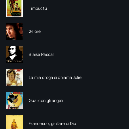
Timbuctù
24 ore
Blaise Pascal
La mia droga si chiama Julie
Guai con gli angeli
Francesco, giullare di Dio