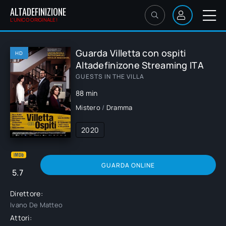
ALTADEFINIZIONE
L'UNICO ORIGINALE!
Guarda Villetta con ospiti
HD
Altadefinizone Streaming ITA
GUESTS IN THE VILLA
88 min
Mistero
/
Dramma
2020
GUARDA ONLINE
5.7
Direttore:
Ivano De Matteo
Attori: