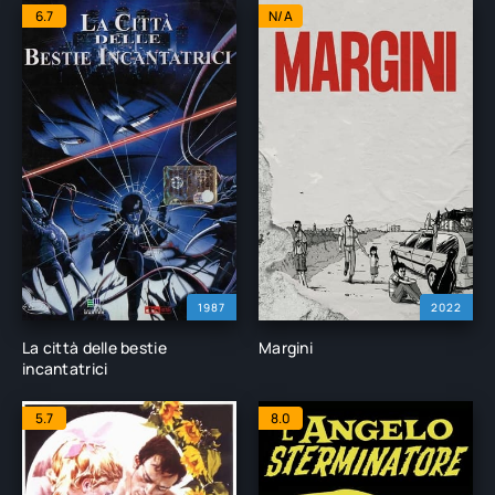
6.7
N/A
1987
2022
La città delle bestie
Margini
incantatrici
5.7
8.0