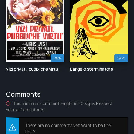
1976
1962
Vizi privati, pubbliche virtù
L'angelo sterminatore
Comments
The minimum comment length is 20 signs.Respect
yourself and others!
There are no comments yet.Want to be the
first?