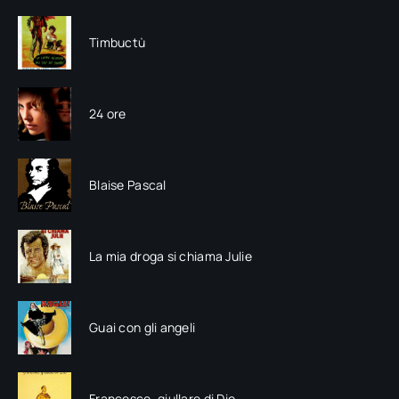
Timbuctù
24 ore
Blaise Pascal
La mia droga si chiama Julie
Guai con gli angeli
Francesco, giullare di Dio