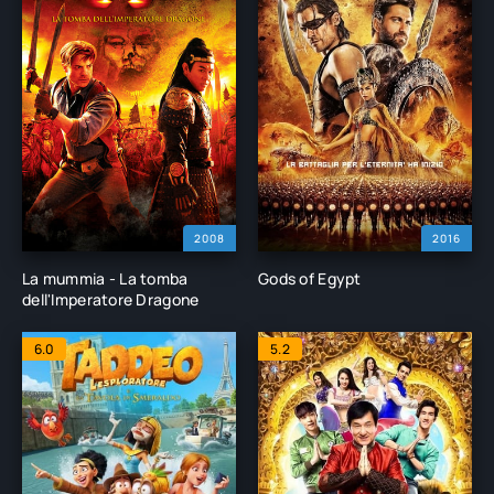
2008
2016
La mummia - La tomba
Gods of Egypt
dell'Imperatore Dragone
6.0
5.2