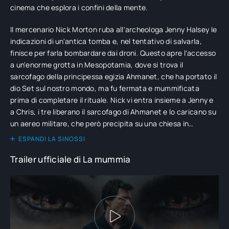
cinema che esplora i confini della mente.
Il mercenario Nick Morton ruba all'archeologa Jenny Halsey le
indicazioni di un'antica tomba e, nel tentativo di salvarla,
finisce per farla bombardare dai droni. Questo apre l'accesso
a un'enorme grotta in Mesopotamia, dove si trova il
sarcofago della principessa egizia Ahmanet, che ha portato il
dio Set sul nostro mondo, ma fu fermata e mummificata
prima di completare il rituale. Nick vi entra insieme a Jenny e
a Chris, i tre liberano il sarcofago di Ahmanet e lo caricano su
un aereo militare, che però precipita su una chiesa in
Inghilterra. Jenny si salva dalla caduta, ma Nick dovrebbe
ESPANDI LA SINOSSI
sfracellarsi, invece si risveglia in obitorio misteriosamente
Trailer ufficiale di La mummia
senza un graffio e con forti allucinazioni che lo attraggono
irresistibilmente verso il sarcofago. Basteranno i mezzi
dell'organizzazione segreta per cui lavora il dottor Henry
Jekyll a spezzare la maledizione della risvegliata e potente
principessa Ahmanet?