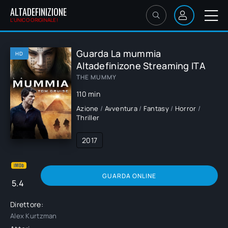
ALTADEFINIZIONE
L'UNICO ORIGINALE!
Guarda La mummia
HD
Altadefinizone Streaming ITA
THE MUMMY
110 min
Azione
/
Avventura
/
Fantasy
/
Horror
/
Thriller
2017
GUARDA ONLINE
5.4
Direttore:
Alex Kurtzman