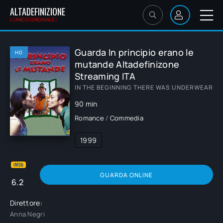
ALTADEFINIZIONE
L'UNICO ORIGINALE!
Guarda In principio erano le
HD
mutande Altadefinizone
Streaming ITA
IN THE BEGINNING THERE WAS UNDERWEAR
90 min
Romance
/
Commedia
1999
GUARDA ONLINE
6.2
Direttore:
Anna Negri