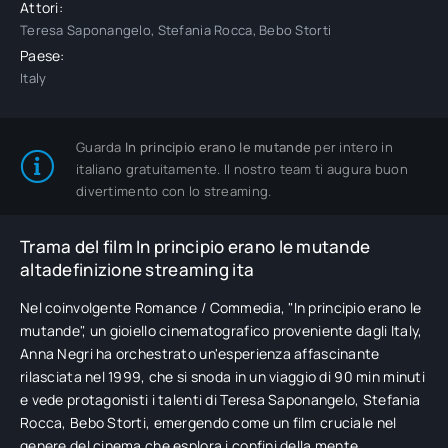
Attori:
Teresa Saponangelo, Stefania Rocca, Bebo Storti
Paese:
Italy
Guarda
In principio erano le mutande
per intero in
italiano gratuitamente. Il nostro team ti augura buon
divertimento con lo streaming.
Trama del film In principio erano le mutande
altadefinizione streaming ita
Nel coinvolgente Romance / Commedia, "In principio erano le
mutande", un gioiello cinematografico proveniente dagli Italy,
Anna Negri ha orchestrato un'esperienza affascinante
rilasciata nel 1999, che si snoda in un viaggio di 90 min minuti
e vede protagonisti i talenti di Teresa Saponangelo, Stefania
Rocca, Bebo Storti, emergendo come un film cruciale nel
genere del cinema che esplora i confini della mente.