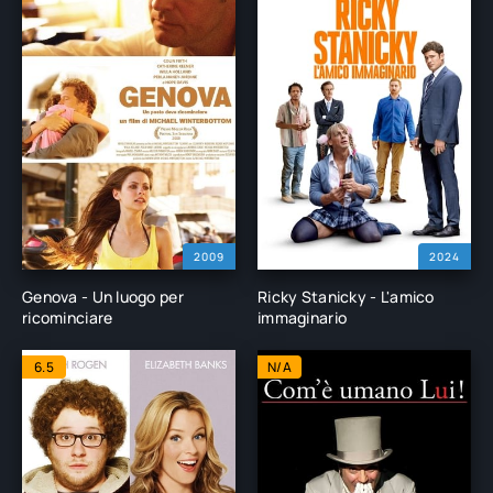
2009
2024
Genova - Un luogo per
Ricky Stanicky - L'amico
ricominciare
immaginario
6.5
N/A