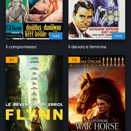
1969
1935
Il compromesso
Il diavolo è femmina
5.1
7.2