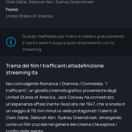
Clark Gable, Deborah Kerr, Sydney Greenstreet
Paese:
United States of America
Guarda
I trafficanti
per intero in italiano gratuitamente.
Il nostro team ti augura buon divertimento con lo
streaming.
Trama del film I trafficanti altadefinizione
streaming ita
Nel coinvolgente Romance / Dramma / Commedia, "I
trafficanti", un gioiello cinematografico proveniente dagli
United States of America, Jack Conway ha orchestrato
un'esperienza affascinante rilasciata nel 1947, che si snoda in
un viaggio di 115 min minuti e vede protagonisti i talenti di
Clark Gable, Deborah Kerr, Sydney Greenstreet, emergendo
come un film cruciale nel genere del cinema che esplora i
confini della mente.