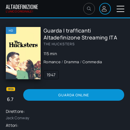
ALTADEFINIZIONE
L'UNICO ORIGINALE!
Guarda I trafficanti
HD
Altadefinizone Streaming ITA
THE HUCKSTERS
115 min
Romance
/
Dramma
/
Commedia
1947
GUARDA ONLINE
6.7
Direttore:
Jack Conway
Attori: