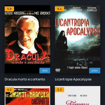
5.8
6.4
1995
2004
Dracula morto e contento
Licantropia Apocalypse
6.5
5.3