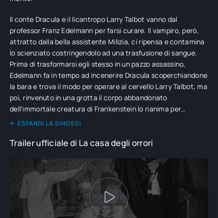
Il conte Dracula e il licantropo Larry Talbot vanno dal
professor Franz Edelmann per farsi curare. Il vampiro, però,
attratto dalla bella assistente Milizia, ci ripensa e contamina
lo scienziato costringendolo ad una trasfusione di sangue.
Prima di trasformarsi egli stesso in un pazzo assassino,
Edelmann fa in tempo ad incenerire Dracula scoperchiandone
la bara e trova il modo per operare al cervello Larry Talbot, ma
poi, rinvenuto in una grotta il corpo abbandonato
dell'immortale creatura di Frankenstein lo rianima per
renderlo complice dei suoi crimini. Mentre l'ispettore Holtz
ESPANDI LA SINOSSI
sospetta che un povero contadino sia stato massacrato da
Trailer ufficiale di La casa degli orrori
Talbot, questi, ormai guarito dalla licantropia, uccide a
revolverate Edelmann e lascia consumare il mostro di
Frankenstein tra le fiamme del laboratorio.