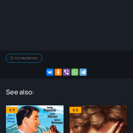
TO FAVORITES
See also:
6.9
6.6