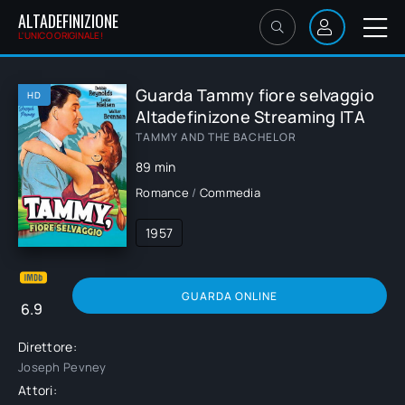
ALTADEFINIZIONE
L'UNICO ORIGINALE!
Guarda Tammy fiore selvaggio
HD
Altadefinizone Streaming ITA
TAMMY AND THE BACHELOR
89 min
Romance
/
Commedia
1957
GUARDA ONLINE
6.9
Direttore:
Joseph Pevney
Attori: