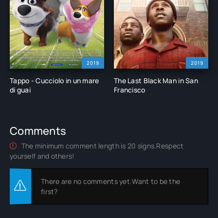
2019
2019
Tappo - Cucciolo in un mare
The Last Black Man in San
di guai
Francisco
Comments
The minimum comment length is 20 signs.Respect
yourself and others!
There are no comments yet.Want to be the
first?