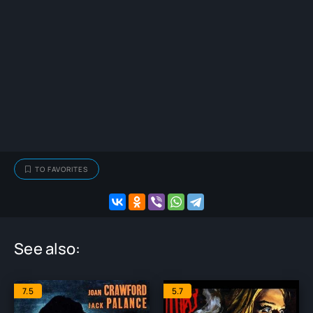
TO FAVORITES
See also:
7.5
5.7