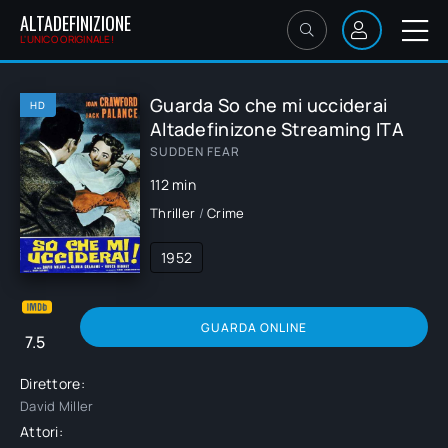
ALTADEFINIZIONE
L'UNICO ORIGINALE!
Guarda So che mi ucciderai
HD
Altadefinizone Streaming ITA
SUDDEN FEAR
112 min
Thriller
/
Crime
1952
GUARDA ONLINE
7.5
Direttore:
David Miller
Attori: