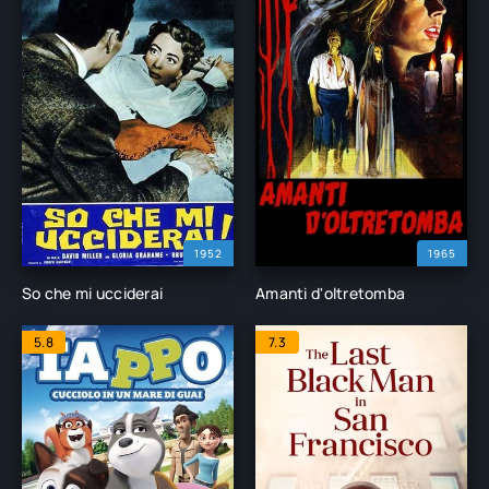
1952
1965
So che mi ucciderai
Amanti d'oltretomba
5.8
7.3