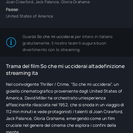
Joan Crawford, Jack Palance, Gloria Grahame
Paese:
United States of America
Guarda
So che mi ucciderai
per intero in italiano
gratuitamente. Il nostro team ti augura buon
divertimento con lo streaming.
Trama del film So che mi ucciderai altadefinizione
streaming ita
Nel coinvolgente Thriller / Crime, "So che mi ucciderai", un
gioiello cinematografico proveniente dagli United States of
America, David Miller ha orchestrato un'esperienza
affascinante rilasciata nel 1952, che si snoda in un viaggio di
112 min minuti e vede protagonisti i talenti di Joan Crawford,
Jack Palance, Gloria Grahame, emergendo come un film
cruciale nel genere del cinema che esplora i confini della
mente.