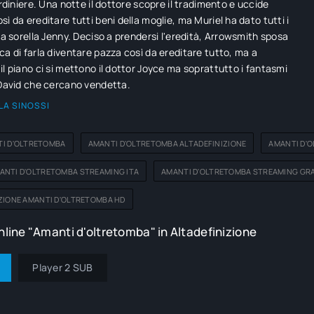
ardiniere. Una notte il dottore scopre il tradimento e uccide
sì da ereditare tutti beni della moglie, ma Muriel ha dato tutti i
lla sorella Jenny. Deciso a prendersi l'eredità, Arrowsmith sposa
ca di farla diventare pazza così da ereditare tutto, ma a
il piano ci si mettono il dottor Joyce ma soprattutto i fantasmi
 David che cercano vendetta.
LA SINOSSI
I D'OLTRETOMBA
AMANTI D'OLTRETOMBA ALTADEFINIZIONE
AMANTI D'O
ANTI D'OLTRETOMBA STREAMING ITA
AMANTI D'OLTRETOMBA STREAMING GRA
ZIONE AMANTI D'OLTRETOMBA HD
line "Amanti d'oltretomba" in Altadefinizione
Player 2 SUB