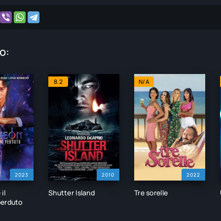
o:
8.2
N/A
2023
2010
2022
il
Shutter Island
Tre sorelle
perduto