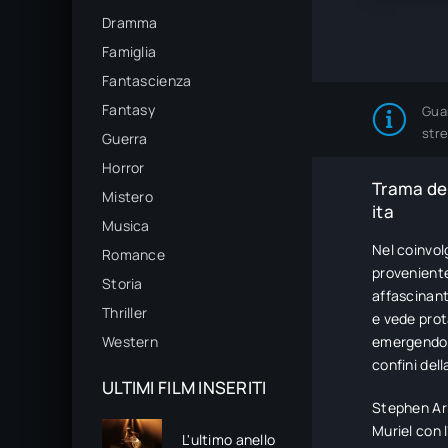
Dramma
Famiglia
Fantascienza
Fantasy
Gua
str
Guerra
Horror
Trama del
Mistero
ita
Musica
Nel coinvol
Romance
proveniente
Storia
affascinant
Thriller
e vede prota
Western
emergendo c
confini del
ULTIMI FILM INSERITI
Stephen Arr
Muriel con 
L'ultimo anello