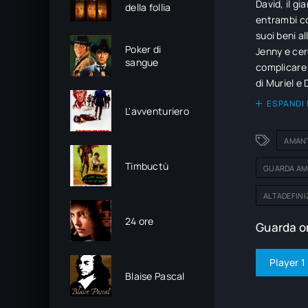
David, il gi
della follia
entrambi co
suoi beni a
Poker di
Jenny e cer
sangue
complicare 
di Muriel e
ESPANDI 
L'avventuriero
AMANT
Timbuctù
GUARDA AM
ALTADEFINI
24 ore
Guarda on
Player 1
Blaise Pascal