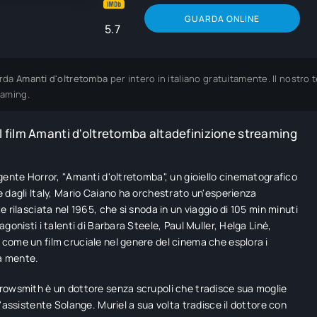
GUARDA ONLINE
5.7
rda
Amanti d'oltretomba
per intero in italiano gratuitamente. Il nostro
eaming.
 film Amanti d'oltretomba altadefinizione streaming
gente Horror, "Amanti d'oltretomba", un gioiello cinematografico
 dagli Italy, Mario Caiano ha orchestrato un'esperienza
e rilasciata nel 1965, che si snoda in un viaggio di 105 min minuti
gonisti i talenti di Barbara Steele, Paul Muller, Helga Liné,
ome un film cruciale nel genere del cinema che esplora i
la mente.
owsmith è un dottore senza scrupoli che tradisce sua moglie
l'assistente Solange. Muriel a sua volta tradisce il dottore con