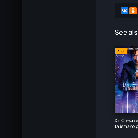
See als
5.8
Dr. Cheon e 
talismano 