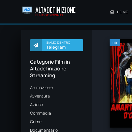
ALTADEFINIZIONE
HOME
L'UNICO ORIGINALE!
SIAMO DENTRO
HD
Telegram
Categorie Film in
Altadefinizione
Streaming
Animazione
Avventura
Azione
Commedia
Crime
Documentario