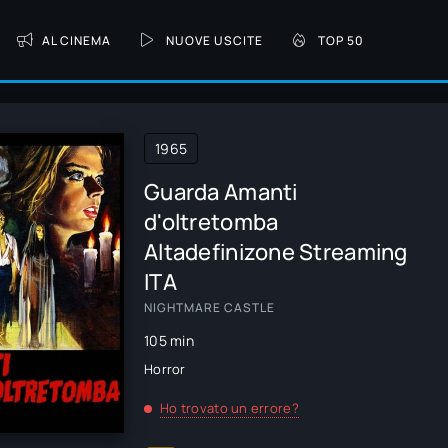
AL CINEMA
NUOVE USCITE
TOP 50
1965
Guarda Amanti
d'oltretomba
Altadefinizone Streaming
ITA
NIGHTMARE CASTLE
105 min
Horror
Ho trovato un errore?