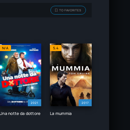
TO FAVORITES
N/A
5.4
2021
2017
Una notte da dottore
La mummia