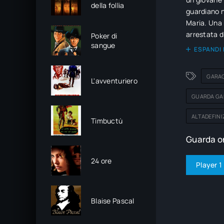
della follia
guardiano n
Maria. Una 
arrestata d
Poker di
sangue
via e chius
ESPANDI 
Al momento d
uno dei suoi 
GARAG
L'avventuriero
GUARDA GA
ALTADEFINI
Timbuctù
Guarda on
24 ore
Player 1
Blaise Pascal