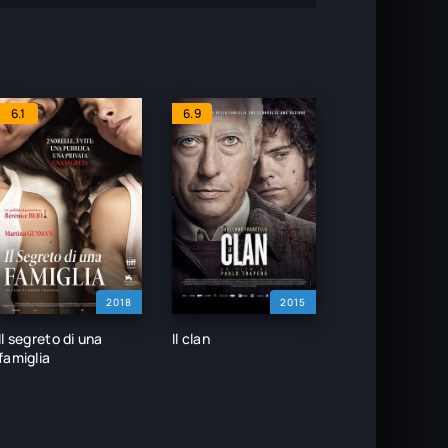
6.1
6.9
2018
2015
Il segreto di una
Il clan
famiglia