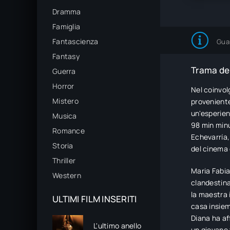
Dramma
Famiglia
Fantascienza
Gua
Fantasy
Trama del
Guerra
Horror
Nel coinvol
Mistero
proveniente
un'esperien
Musica
98 min minu
Romance
Echevarría,
Storia
del cinema 
Thriller
Maria Fabia
Western
clandestina
la maestra i
ULTIMI FILM INSERITI
casa insiem
Diana ha af
L'ultimo anello
un giovane 