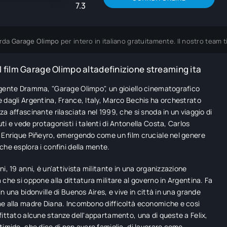
7.3
rda
Garage Olimpo
per intero in italiano gratuitamente. Il nostro team
 film Garage Olimpo altadefinizione streaming ita
gente Dramma, "Garage Olimpo", un gioiello cinematografico
 dagli Argentina, France, Italy, Marco Bechis ha orchestrato
za affascinante rilasciata nel 1999, che si snoda in un viaggio di
ti e vede protagonisti i talenti di Antonella Costa, Carlos
 Enrique Piñeyro, emergendo come un film cruciale nel genere
che esplora i confini della mente.
ni, 19 anni, è un'attivista militante in una organizzazione
 che si oppone alla dittatura militare al governo in Argentina. Fa
n una bidonville di Buenos Aires, e vive in città in una grande
e alla madre Diana. Incombono difficoltà economiche e così
fittato alcune stanze dell'appartamento, una di queste a Felix,
timido, che dice di non avere famiglia, di lavorare come