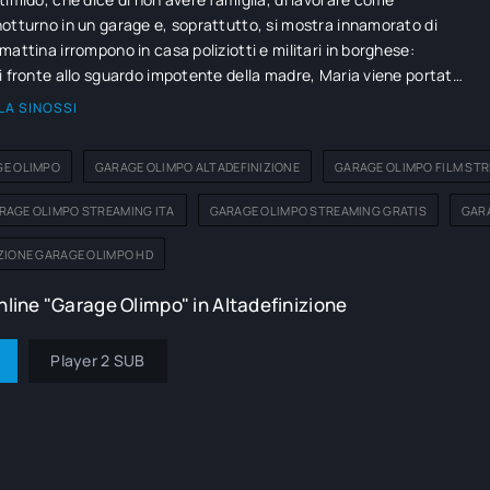
otturno in un garage e, soprattutto, si mostra innamorato di
mattina irrompono in casa poliziotti e militari in borghese:
i fronte allo sguardo impotente della madre, Maria viene portata
a in prigione in un centro clandestino chiamato 'Garage Olimpo'.
LA SINOSSI
i farla parlare, Tigre, il capo del centro, affida il compito ad
uomini più fidati: è Felix, l'affittuario.
E OLIMPO
GARAGE OLIMPO ALTADEFINIZIONE
GARAGE OLIMPO FILM STR
RAGE OLIMPO STREAMING ITA
GARAGE OLIMPO STREAMING GRATIS
GAR
ZIONE GARAGE OLIMPO HD
line "Garage Olimpo" in Altadefinizione
Player 2 SUB