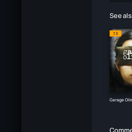
See als
7.3
Garage Oli
Comme