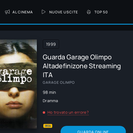
AL CINEMA
NUOVE USCITE
TOP 50
1999
Guarda Garage Olimpo
Altadefinizone Streaming
ITA
GARAGE OLIMPO
98 min
Dramma
Ho trovato un errore?
GUARDA ONLINE