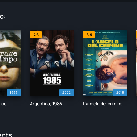
o:
7.6
6.9
1999
2022
2018
mpo
Argentina, 1985
L'angelo del crimine
nts