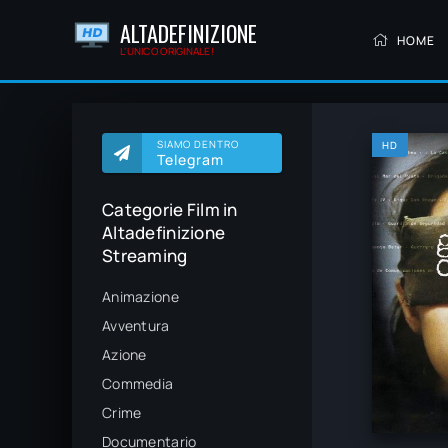
ALTADEFINIZIONE
HOME
L'UNICO ORIGINALE!
SIAMO DENTRO
HD
Telegram
Categorie Film in
Altadefinizione
Streaming
Animazione
Avventura
Azione
Commedia
Crime
Documentario