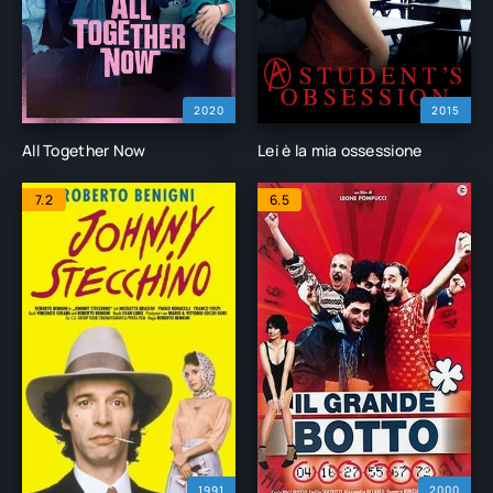
2020
2015
All Together Now
Lei è la mia ossessione
7.2
6.5
1991
2000