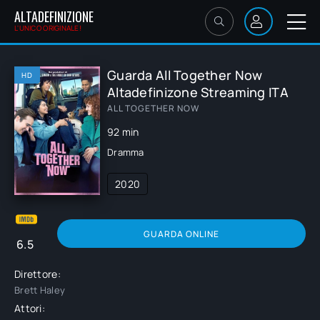
ALTADEFINIZIONE
L'UNICO ORIGINALE!
Guarda All Together Now
HD
Altadefinizone Streaming ITA
ALL TOGETHER NOW
92 min
Dramma
2020
GUARDA ONLINE
6.5
Direttore:
Brett Haley
Attori: