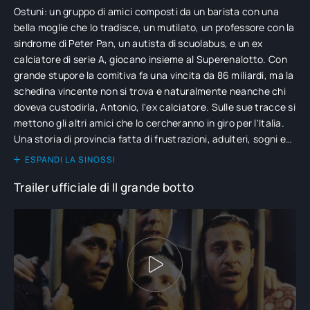
Ostuni: un gruppo di amici composti da un barista con una
bella moglie che lo tradisce, un mutilato, un professore con la
sindrome di Peter Pan, un autista di scuolabus, e un ex
calciatore di serie A, giocano insieme al Superenalotto. Con
grande stupore la comitiva fa una vincita da 86 miliardi, ma la
schedina vincente non si trova e naturalmente neanche chi
doveva custodirla, Antonio, l'ex calciatore. Sulle sue tracce si
mettono gli altri amici che lo cercheranno in giro per l'Italia.
Una storia di provincia fatta di frustrazioni, adulteri, sogni e
illusioni. Il film è costruito come una commedia on the road
ESPANDI LA SINOSSI
per l’Italia al suo inseguimento, tra scontri, incomprensioni,
Trailer ufficiale di Il grande botto
sorprese e scoperte che rinsaldano l’amicizia fra loro.