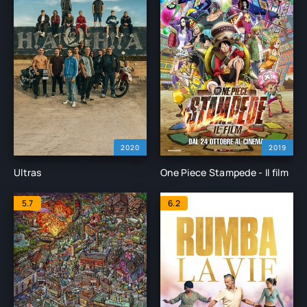
2020
2019
Ultras
One Piece Stampede - Il film
5.7
6.2