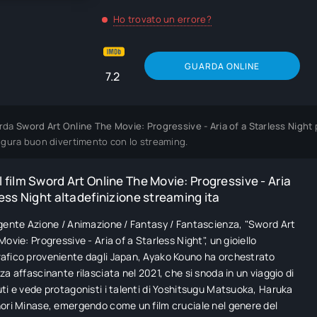
Ho trovato un errore?
GUARDA ONLINE
7.2
rda
Sword Art Online The Movie: Progressive - Aria of a Starless Night
p
ugura buon divertimento con lo streaming.
 film Sword Art Online The Movie: Progressive - Aria
less Night altadefinizione streaming ita
gente Azione / Animazione / Fantasy / Fantascienza, "Sword Art
ovie: Progressive - Aria of a Starless Night", un gioiello
afico proveniente dagli Japan, Ayako Kouno ha orchestrato
za affascinante rilasciata nel 2021, che si snoda in un viaggio di
ti e vede protagonisti i talenti di Yoshitsugu Matsuoka, Haruka
ori Minase, emergendo come un film cruciale nel genere del