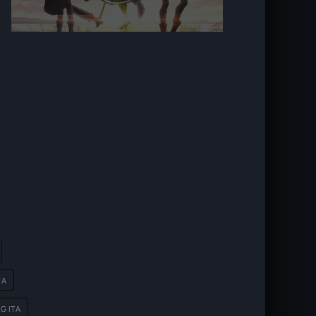
TA
G ITA