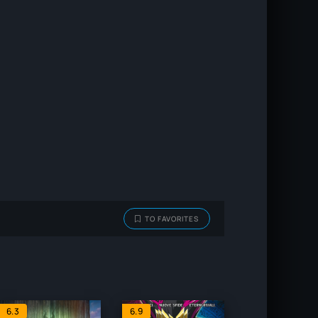
TO FAVORITES
6.3
6.9