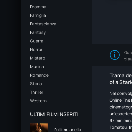
Dramma
Famiglia
Fantascienza
Fantasy
Guerra
Horror
Gua
Mistero
ti a
Musica
Trama del
Romance
of a Star
Storia
Thriller
Nel coinvol
Online The M
Western
cinematogr
ULTIMI FILM INSERITI
un'esperien
97 min minu
Tomatsu, In
L'ultimo anello