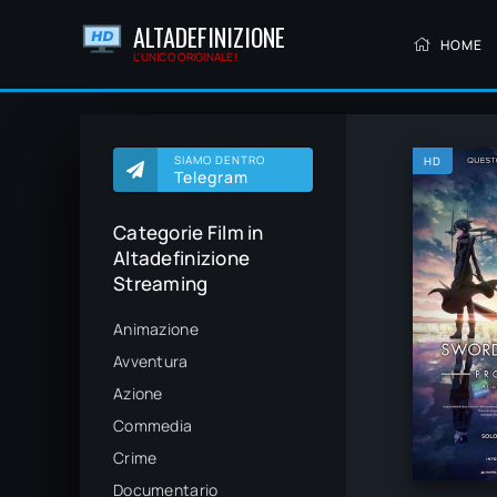
ALTADEFINIZIONE
HOME
L'UNICO ORIGINALE!
SIAMO DENTRO
HD
Telegram
Categorie Film in
Altadefinizione
Streaming
Animazione
Avventura
Azione
Commedia
Crime
Documentario