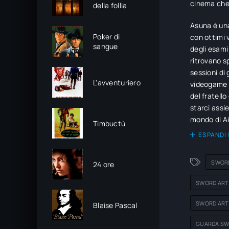
cinema che 
della follia
Asuna è una
Poker di
con ottimi 
sangue
degli esami
ritrovano s
sessioni di
L'avventuriero
videogame c
del fratello
starci assi
mondo di A
Timbuctù
tutti gli al
ESPANDI 
Akiko Kaiba
imprigionat
SWORD
24 ore
bisogna com
reale.
SWORD ART 
SWORD ART 
Blaise Pascal
GUARDA SWO