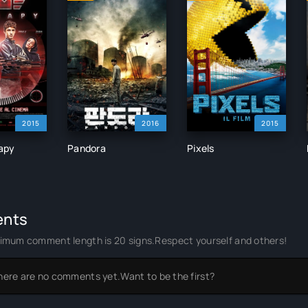
2015
2016
2015
apy
Pandora
Pixels
nts
imum comment length is 20 signs.Respect yourself and others!
here are no comments yet.Want to be the first?