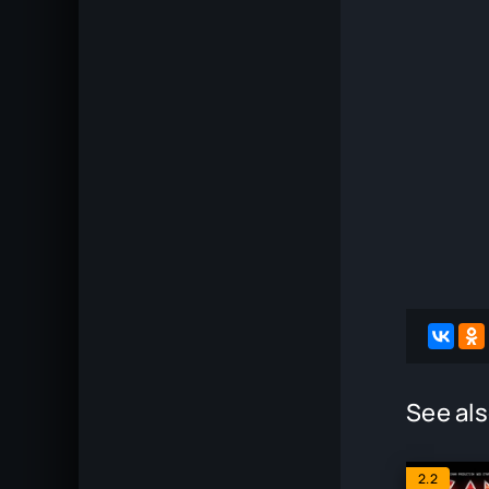
See als
2.2