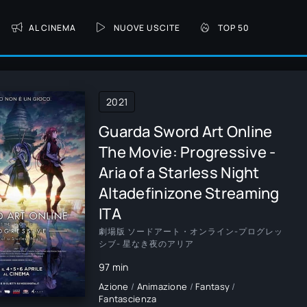
AL CINEMA
NUOVE USCITE
TOP 50
2021
Guarda Sword Art Online
The Movie: Progressive -
Aria of a Starless Night
Altadefinizone Streaming
ITA
劇場版 ソードアート・オンライン-プログレッ
シブ- 星なき夜のアリア
97 min
Azione
/
Animazione
/
Fantasy
/
Fantascienza