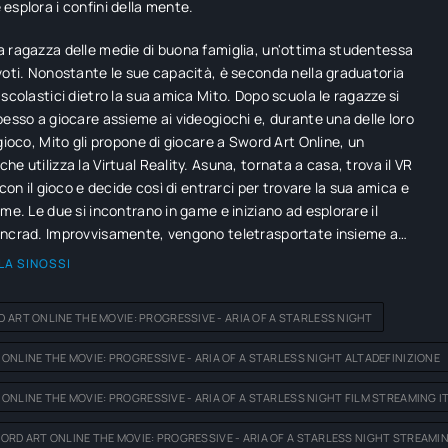
esplora i confini della mente.
 ragazza delle medie di buona famiglia, un'ottima studentessa
voti. Nonostante le sue capacità, è seconda nella graduatoria
 scolastici dietro la sua amica Mito. Dopo scuola le ragazze si
pesso a giocare assieme ai videogiochi e, durante una delle loro
 gioco, Mito gli propone di giocare a Sword Art Online, un
he utilizza la Virtual Reality. Asuna, tornata a casa, trova il VR
 con il gioco e decide così di entrarci per trovare la sua amica e
eme. Le due si incontrano in game e iniziano ad esplorare il
incrad. Improvvisamente, vengono teletrasportate insieme a
tri giocatori alla città centrale dove appare il creatore del gioco,
LA SINOSSI
. Lo sviluppatore annuncia a tutti i giocatori di essere
i in quel mondo e annuncia le regole: per vincere e liberare tutti
 ART ONLINE THE MOVIE: PROGRESSIVE - ARIA OF A STARLESS NIGHT
pletare 100 livelli, ma chi perde tutti i suoi HP, morirà nel mondo
ONLINE THE MOVIE: PROGRESSIVE - ARIA OF A STARLESS NIGHT ALTADEFINIZIONE
ONLINE THE MOVIE: PROGRESSIVE - ARIA OF A STARLESS NIGHT FILM STREAMING I
RD ART ONLINE THE MOVIE: PROGRESSIVE - ARIA OF A STARLESS NIGHT STREAMIN