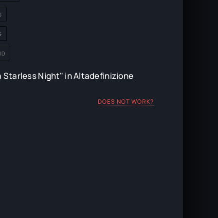
S
G
HD
 Starless Night" in Altadefinizione
DOES NOT WORK?