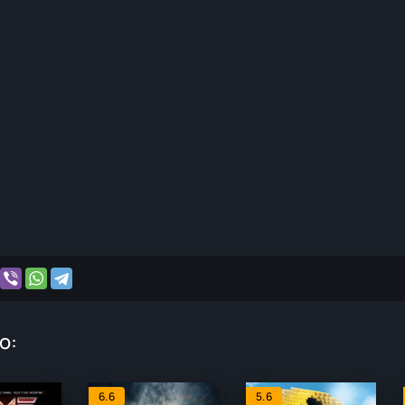
o:
6.6
5.6