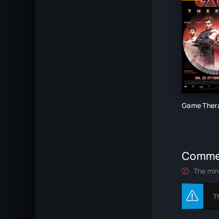
Game Ther
Comme
The min
T