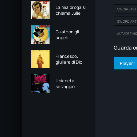
La mia droga si
SWORD ART 
chiama Julie
SWORD ART 
Guai con gli
ALTADEFINI
angeli
Guarda on
Francesco,
giullare di Dio
Player 1
Il pianeta
selvaggio