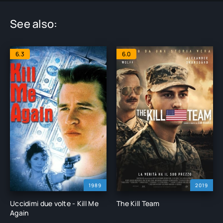
See also:
6.3
6.0
1989
2019
Uccidimi due volte - Kill Me
The Kill Team
Again