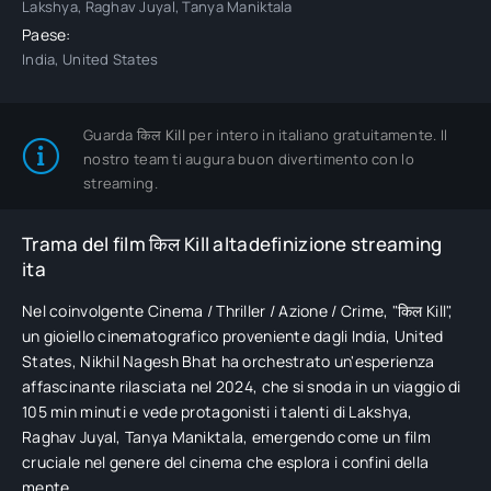
Lakshya, Raghav Juyal, Tanya Maniktala
Paese:
India, United States
Guarda
किल Kill
per intero in italiano gratuitamente. Il
nostro team ti augura buon divertimento con lo
streaming.
Trama del film किल Kill altadefinizione streaming
ita
Nel coinvolgente Cinema / Thriller / Azione / Crime, "किल Kill",
un gioiello cinematografico proveniente dagli India, United
States, Nikhil Nagesh Bhat ha orchestrato un'esperienza
affascinante rilasciata nel 2024, che si snoda in un viaggio di
105 min minuti e vede protagonisti i talenti di Lakshya,
Raghav Juyal, Tanya Maniktala, emergendo come un film
cruciale nel genere del cinema che esplora i confini della
mente.