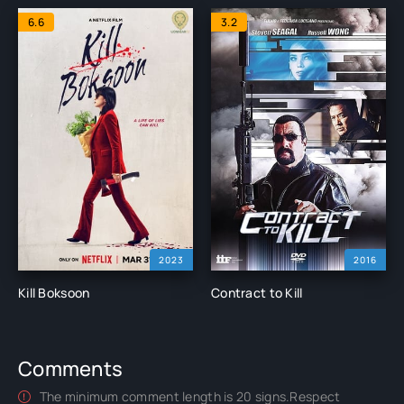
6.6
3.2
2023
2016
Kill Boksoon
Contract to Kill
Comments
The minimum comment length is 20 signs.Respect