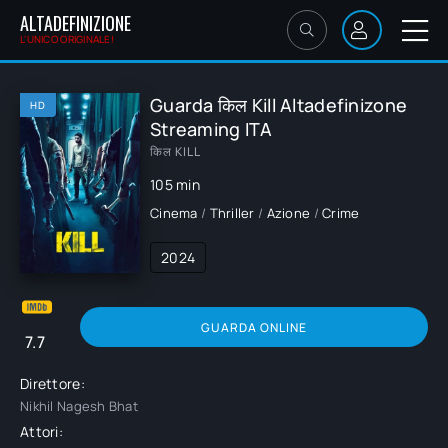
ALTADEFINIZIONE
L'UNICO ORIGINALE!
Guarda किल Kill Altadefinizone
HD
Streaming ITA
किल KILL
105 min
Cinema
/
Thriller
/
Azione
/
Crime
2024
GUARDA ONLINE
7.7
Direttore:
Nikhil Nagesh Bhat
Attori: