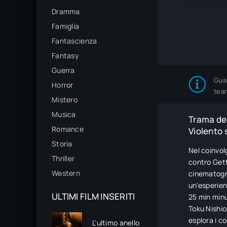
Dramma
Famiglia
Fantascienza
Fantasy
Guerra
Gua
Horror
tea
Mistero
Musica
Trama del
Romance
Violento 
Storia
Nel coinvol
Thriller
contro Getta
Western
cinematogra
un'esperien
ULTIMI FILM INSERITI
25 min minu
Toku Nishio
esplora i co
L'ultimo anello