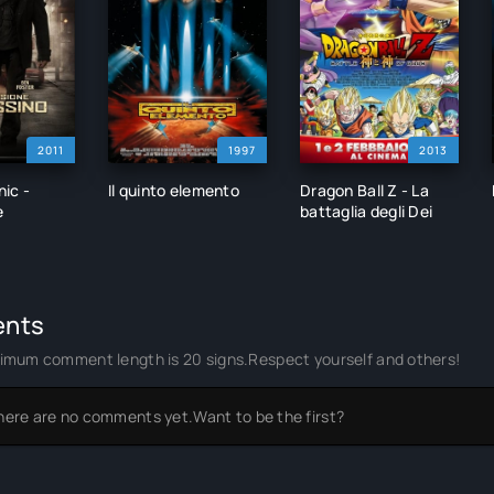
2011
1997
2013
ic -
Il quinto elemento
Dragon Ball Z - La
e
battaglia degli Dei
nts
imum comment length is 20 signs.Respect yourself and others!
here are no comments yet.Want to be the first?