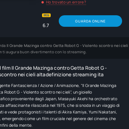
Ho trovato un errore?
GUARDA ONLINE
6.7
rda
Il Grande Mazinga contro Getta Robot G - Violento scontro nei cieli
m ti augura buon divertimento con lo streaming.
 film Il Grande Mazinga contro Getta Robot G -
scontro nei cieli altadefinizione streaming ita
gente Fantascienza / Azione / Animazione, "Il Grande Mazinga
 Robot G - Violento scontro nei cieli", un gioiello
fico proveniente dagli Japan, Masayuki Akehi ha orchestrato
za affascinante rilasciata nel 1975, che si snoda in un viaggio di
ti e vede protagonisti i talenti di Akira Kamiya, Yumi Nakatani,
, emergendo come un film cruciale nel genere del cinema che
nfini della mente.