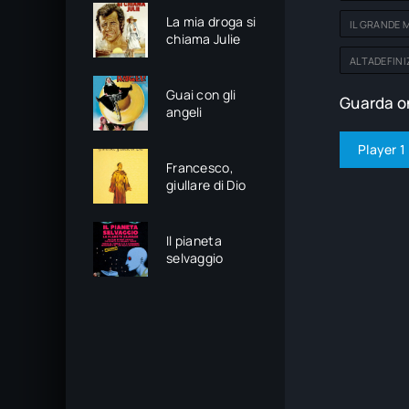
La mia droga si
IL GRANDE 
chiama Julie
ALTADEFINI
Guai con gli
Guarda on
angeli
Player 1
Francesco,
giullare di Dio
Il pianeta
selvaggio