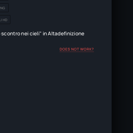
ING
I HD
contro nei cieli" in Altadefinizione
DOES NOT WORK?