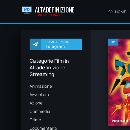
ALTADEFINIZIONE
HOME
L'UNICO ORIGINALE!
SIAMO DENTRO
HD
Telegram
Categorie Film in
Altadefinizione
Streaming
Animazione
Avventura
Azione
Commedia
Crime
Documentario