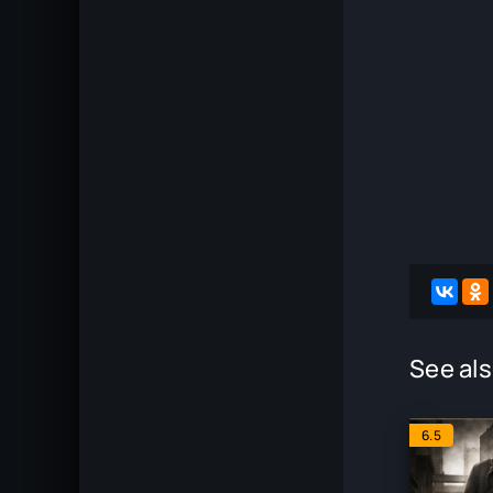
See als
6.5