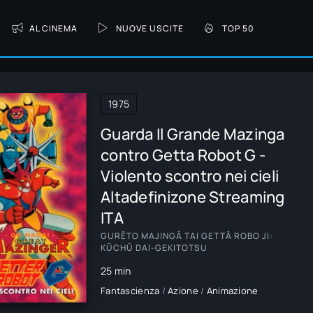
AL CINEMA
NUOVE USCITE
TOP 50
1975
Guarda Il Grande Mazinga
contro Getta Robot G -
Violento scontro nei cieli
Altadefinizone Streaming
ITA
GURÊTO MAJINGÂ TAI GETTÂ ROBO JI:
KÛCHÛ DAI-GEKITOTSU
25 min
Fantascienza
/
Azione
/
Animazione