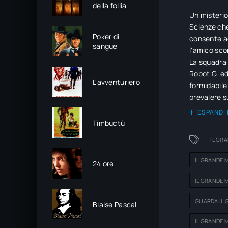
della follia
Un misterio
Scienze che 
Poker di
consente ag
sangue
l'amico sco
La squadra 
Robot G, ed
L'avventuriero
formidabile
prevalere 
ESPANDI 
Timbuctù
IL GR
IL GRANDE 
24 ore
IL GRANDE 
GUARDA IL 
Blaise Pascal
IL GRANDE 