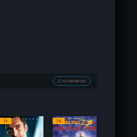
TO FAVORITES
7.1
7.5