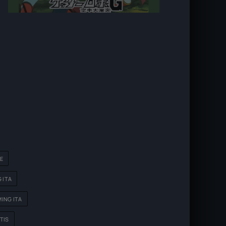
E
 ITA
ING ITA
TIS