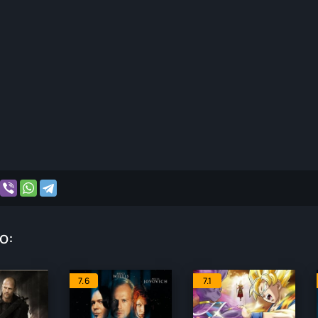
o:
7.6
7.1