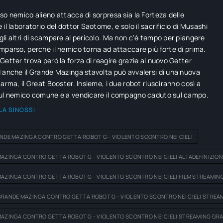
so nemico alieno attacca di sorpresa sia la Forteza delle
il laboratorio del dottor Saotome, e solo il sacrificio di Musashi
li altri di scampare al pericolo. Ma non c'è tempo per piangere
mparso, perché il nemico torna ad attaccare più forte di prima.
Getter trova però la forza di reagire grazie al nuovo Getter
 anche il Grande Mazinga stavolta può avvalersi di una nuova
 arma, il Great Booster. Insieme, i due robot riusciranno così a
sul nemico comune e a vendicare il compagno caduto sul campo.
LA SINOSSI
ANDE MAZINGA CONTRO GETTA ROBOT G - VIOLENTO SCONTRO NEI CIELI
MAZINGA CONTRO GETTA ROBOT G - VIOLENTO SCONTRO NEI CIELI ALTADEFINIZION
MAZINGA CONTRO GETTA ROBOT G - VIOLENTO SCONTRO NEI CIELI FILM STREAMING
GRANDE MAZINGA CONTRO GETTA ROBOT G - VIOLENTO SCONTRO NEI CIELI STREAM
MAZINGA CONTRO GETTA ROBOT G - VIOLENTO SCONTRO NEI CIELI STREAMING GRA