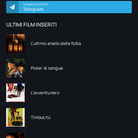
SIAMO DENTRO
Telegram
ULTIMI FILM INSERITI
L'ultimo anello della follia
Poker di sangue
L'avventuriero
Timbuctù