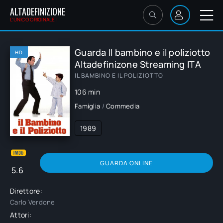
ALTADEFINIZIONE
L'UNICO ORIGINALE!
Guarda Il bambino e il poliziotto
HD
Altadefinizone Streaming ITA
IL BAMBINO E IL POLIZIOTTO
106 min
Famiglia
/
Commedia
1989
GUARDA ONLINE
5.6
Direttore:
Carlo Verdone
Attori: