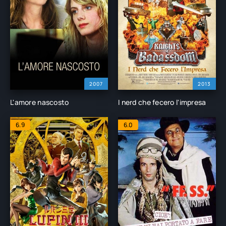
2007
2013
L'amore nascosto
I nerd che fecero l'impresa
6.9
6.0