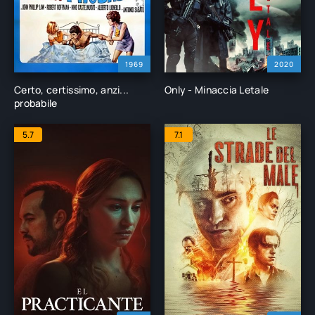
1969
2020
Certo, certissimo, anzi...
Only - Minaccia Letale
probabile
5.7
7.1