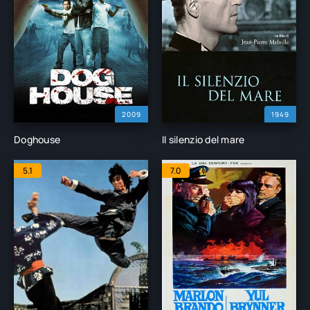
2009
1949
Doghouse
Il silenzio del mare
5.1
7.0