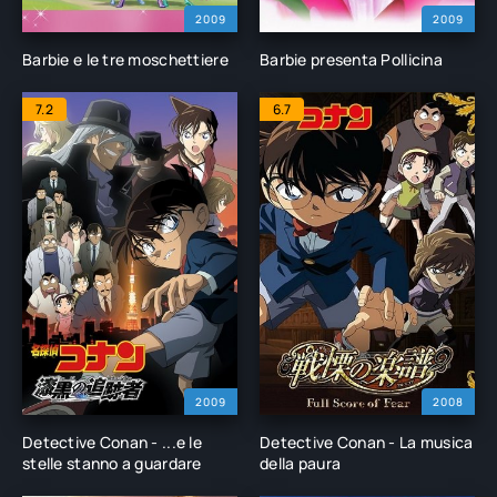
2009
2009
Barbie e le tre moschettiere
Barbie presenta Pollicina
7.2
6.7
2009
2008
Detective Conan - ...e le
Detective Conan - La musica
stelle stanno a guardare
della paura