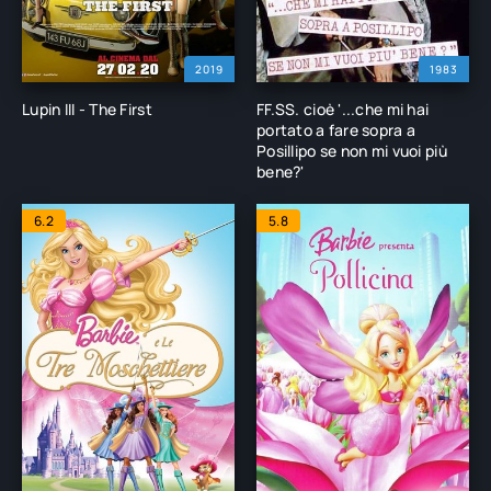
2019
1983
Lupin III - The First
FF.SS. cioè '...che mi hai
portato a fare sopra a
Posillipo se non mi vuoi più
bene?'
6.2
5.8