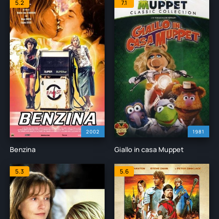
5.2
7.1
2002
1981
Benzina
Giallo in casa Muppet
5.3
5.6