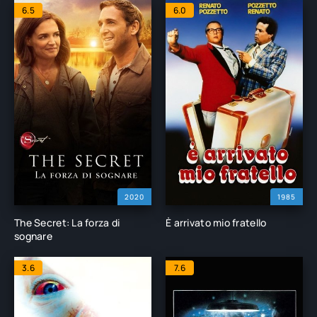
6.5
6.0
2020
1985
The Secret: La forza di
È arrivato mio fratello
sognare
3.6
7.6