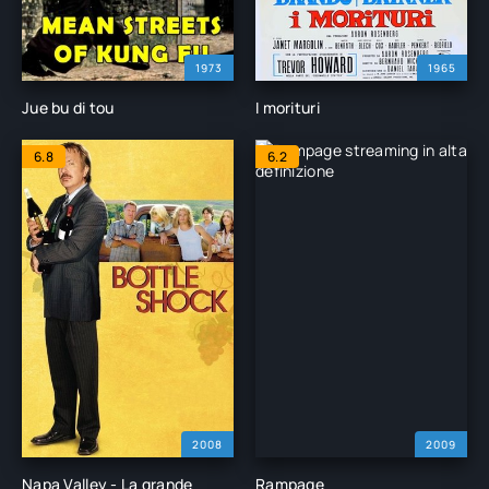
1973
1965
Jue bu di tou
I morituri
6.8
6.2
2008
2009
Napa Valley - La grande
Rampage