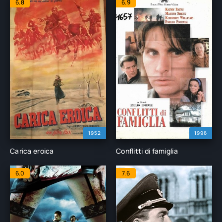
6.8
6.9
1952
1996
Carica eroica
Conflitti di famiglia
6.0
7.6