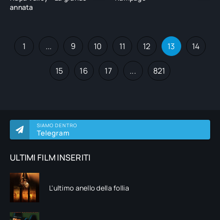
annata
1
...
9
10
11
12
13
14
15
16
17
...
821
SIAMO DENTRO
Telegram
ULTIMI FILM INSERITI
L'ultimo anello della follia