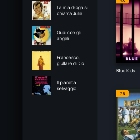
4.6
La mia droga si
chiama Julie
Guai con gli
angeli
Francesco,
giullare di Dio
Blue Kids
Il pianeta
selvaggio
7.5