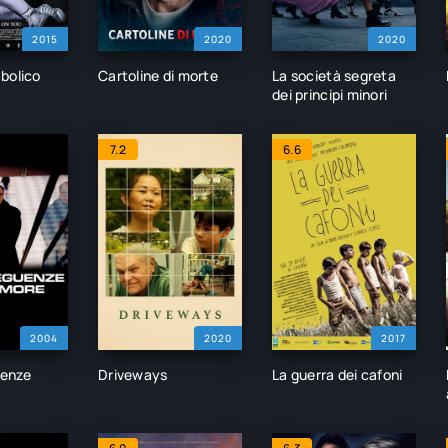
2015
2020
2020
bolico
Cartoline di morte
La società segreta
dei principi minori
7.2
6.6
2004
2020
2017
uenze
Driveways
La guerra dei cafoni