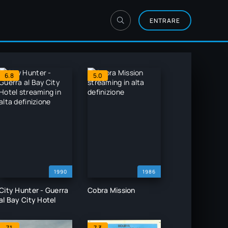
ENTRARE
6.8
5.0
1990
1986
City Hunter - Guerra
Cobra Mission
al Bay City Hotel
7.1
7.3