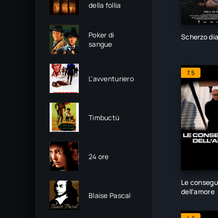
della follia
Poker di
Scherzo dia
sangue
7.5
L'avventuriero
Timbuctù
24 ore
Le conseg
dell'amore
Blaise Pascal