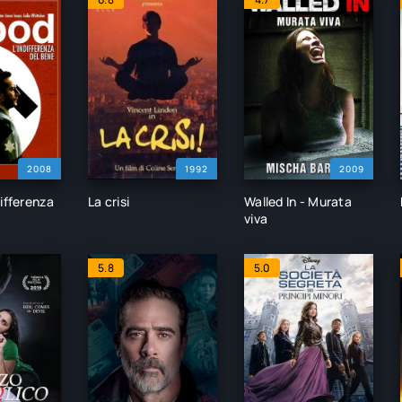
2008
1992
2009
differenza
La crisi
Walled In - Murata
viva
5.8
5.0