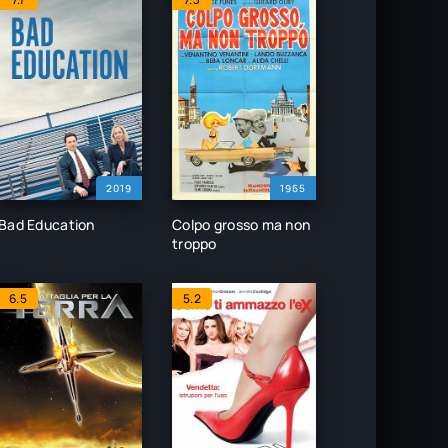
2019
1965
Bad Education
Colpo grosso ma non
troppo
6.5
5.2