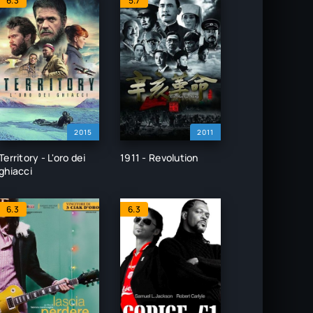
6.3
5.7
2015
2011
Territory - L'oro dei
1911 - Revolution
ghiacci
6.3
6.3