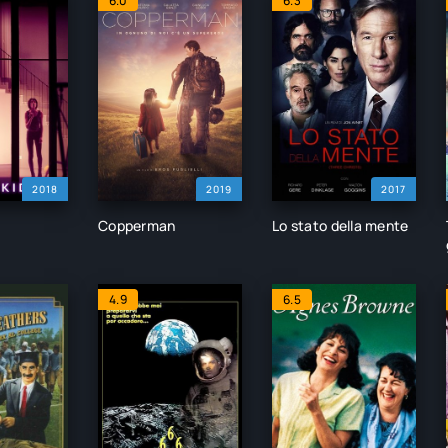
6.0
6.3
2018
2019
2017
Copperman
Lo stato della mente
4.9
6.5