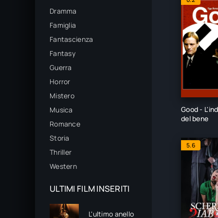
Dramma
Famiglia
Fantascienza
Fantasy
Guerra
Horror
Mistero
Good - L'in
Musica
del bene
Romance
Storia
5.6
Thriller
Western
ULTIMI FILM INSERITI
L'ultimo anello