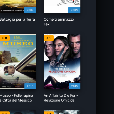
2007
2009
Battaglia per la Terra
Come ti ammazzo
l'ex
6.8
4.9
2018
2019
Museo - Folle rapina
An Affair to Die For -
a Città del Messico
Relazione Omicida