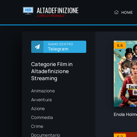
ALTADEFINIZIONE
HOME
L'UNICO ORIGINALE!
SIAMO DENTRO
6.6
Telegram
Categorie Film in
Altadefinizione
Streaming
Animazione
Avventura
Azione
Enola Holm
Commedia
Crime
Documentario
6.2