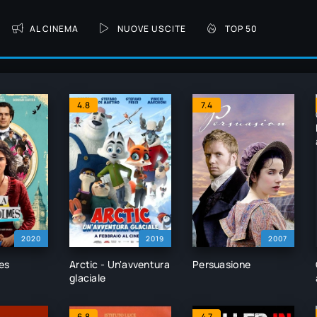
AL CINEMA
NUOVE USCITE
TOP 50
4.8
7.4
2020
2019
2007
es
Arctic - Un'avventura
Persuasione
glaciale
6.8
4.7