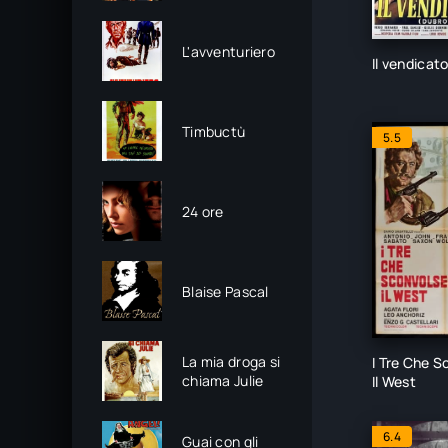
L'avventuriero
Il vendicat
Timbuctù
5.5
24 ore
Blaise Pascal
La mia droga si
I Tre Che S
chiama Julie
Il West
6.4
Guai con gli