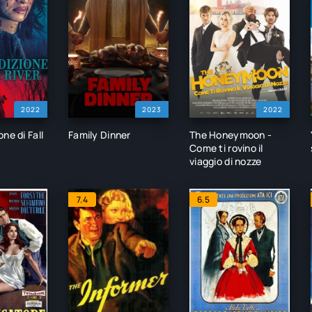
2022
2023
2022
ne di Fall
Family Dinner
The Honeymoon -
Come ti rovino il
viaggio di nozze
7.4
6.5