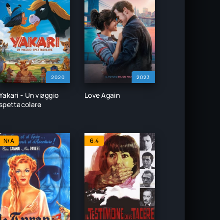
2020
2023
Yakari - Un viaggio
Love Again
spettacolare
N/A
6.4