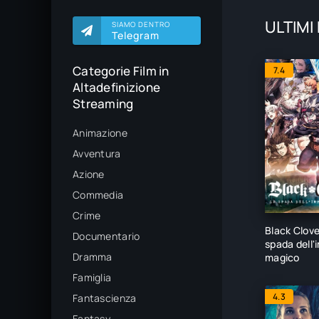
ULTIMI
SIAMO DENTRO
Telegram
Categorie Film in
7.4
Altadefinizione
Streaming
Animazione
Avventura
Azione
Commedia
Crime
Black Clove
Documentario
spada dell'
Dramma
magico
Famiglia
4.3
Fantascienza
Fantasy