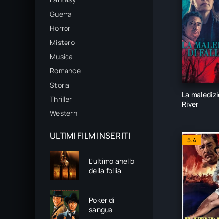
Guerra
Horror
Mistero
Musica
Romance
Storia
La maledizio
Thriller
River
Western
ULTIMI FILM INSERITI
5.4
L'ultimo anello
della follia
Poker di
sangue