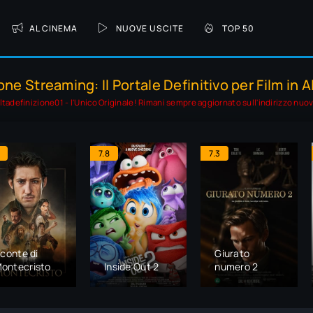
AL CINEMA
NUOVE USCITE
TOP 50
one Streaming: Il Portale Definitivo per Film in A
ltadefinizione01 - l'Unico Originale! Rimani sempre aggiornato sull'indirizzo nuo
7.8
7.3
l conte di
Giurato
ontecristo
Inside Out 2
numero 2