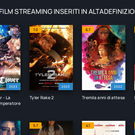
 FILM STREAMING INSERITI IN ALTADEFINIZI
7.0
6.7
2023
2023
2022
r - La
Tyler Rake 2
Tremila anni di attesa
imperatore
5.7
4.1