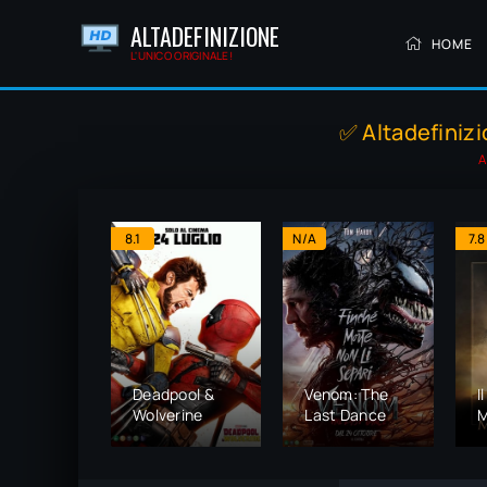
ALTADEFINIZIONE
HOME
L'UNICO ORIGINALE!
✅ Altadefinizi
A
8.1
N/A
7.8
Deadpool &
Venom: The
I
Wolverine
Last Dance
M