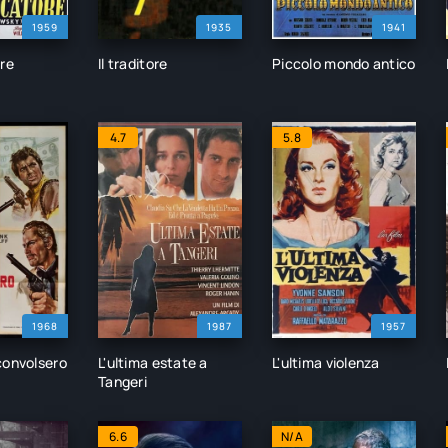
1959
1935
1941
ore
Il traditore
Piccolo mondo antico
4.7
5.8
1968
1987
1957
convolsero
L'ultima estate a
L'ultima violenza
Tangeri
6.6
N/A