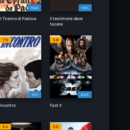
1946
1974
Il Tiranno di Padova
Il testimone deve
tacere
7.9
5.8
1971
2023
Incontro
Fast X
5.4
5.0