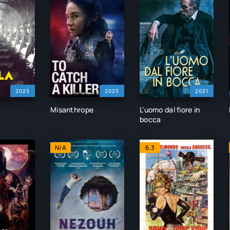
2023
2023
2021
Misanthrope
L'uomo dal fiore in
bocca
N/A
6.3