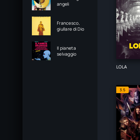
angeli
Francesco,
giullare di Dio
Il pianeta
selvaggio
LOLA
3.5