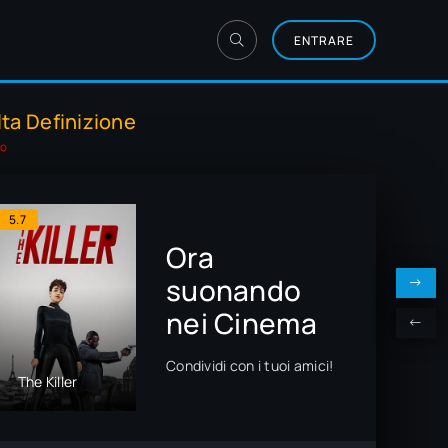
ENTRARE
lta Definizione
vo
5.7
6.9
6.8
Ora
suonando
nei Cinema
Speak No Evil -
Condividi con i tuoi amici!
The Killer
Non parlare
Blitz
con gli
sconosciuti