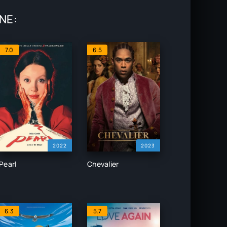
ONE:
7.0
6.5
2022
2023
Pearl
Chevalier
6.3
5.7