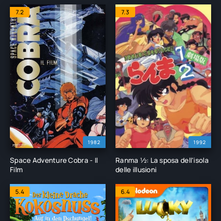
7.2
7.3
1982
1992
Space Adventure Cobra - Il
Ranma ½: La sposa dell'isola
Film
delle illusioni
5.4
6.4