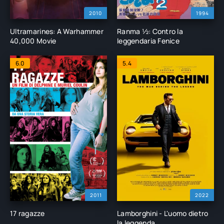
2010
1994
Ultramarines: A Warhammer
Ranma ½: Contro la
40,000 Movie
leggendaria Fenice
6.0
5.4
2011
2022
17 ragazze
Lamborghini - L'uomo dietro
la leggenda