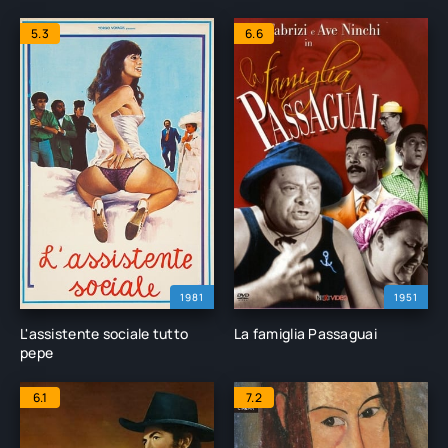
5.3
6.6
1981
1951
L'assistente sociale tutto
La famiglia Passaguai
pepe
6.1
7.2