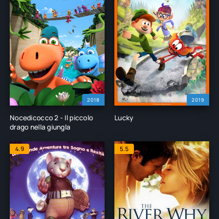
2018
2019
Nocedicocco 2 - Il piccolo
Lucky
drago nella giungla
4.9
5.5