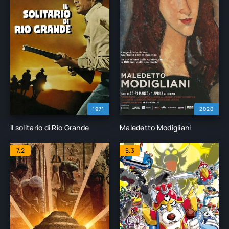
1971
2020
Il solitario di Rio Grande
Maledetto Modigliani
7.2
5.3