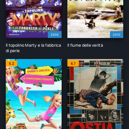
2006
2010
Il topolino Marty e la fabbrica
Il fiume delle verità
di perle
6.2
6.7