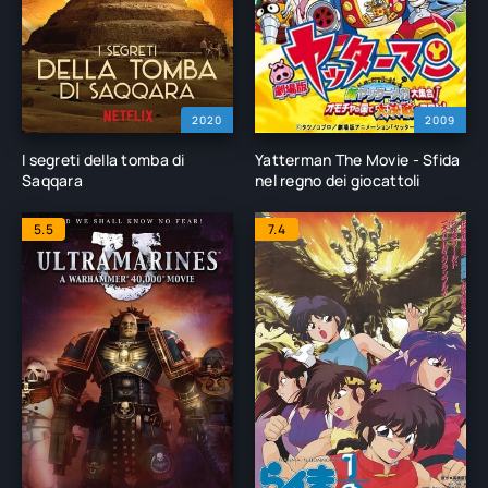
2020
2009
I segreti della tomba di
Yatterman The Movie - Sfida
Saqqara
nel regno dei giocattoli
5.5
7.4