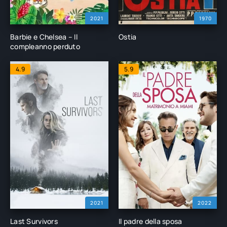
2021
1970
Barbie e Chelsea – Il
Ostia
compleanno perduto
4.9
5.9
2021
2022
Last Survivors
Il padre della sposa