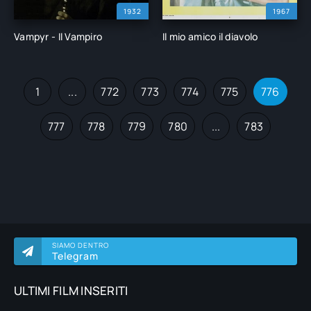
1932
1967
Vampyr - Il Vampiro
Il mio amico il diavolo
1
...
772
773
774
775
776
777
778
779
780
...
783
SIAMO DENTRO
Telegram
ULTIMI FILM INSERITI