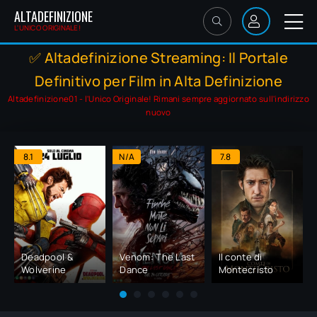
ALTADEFINIZIONE
L'UNICO ORIGINALE!
✅ Altadefinizione Streaming: Il Portale
Definitivo per Film in Alta Definizione
Altadefinizione01 - l'Unico Originale! Rimani sempre aggiornato sull'indirizzo
nuovo
8.1
N/A
7.8
Deadpool &
Venom: The Last
Il conte di
Wolverine
Dance
Montecristo