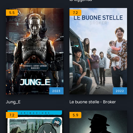
5.5
7.2
2023
2022
Jung_E
Le buone stelle - Broker
7.2
5.9