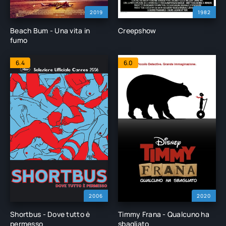
2019
1982
Beach Bum - Una vita in
Creepshow
fumo
6.4
6.0
2006
2020
Shortbus - Dove tutto è
Timmy Frana - Qualcuno ha
permesso
sbagliato