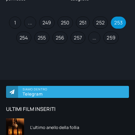
1
...
249
250
251
252
253
254
255
256
257
...
259
SIAMO DENTRO
Telegram
ULTIMI FILM INSERITI
L'ultimo anello della follia