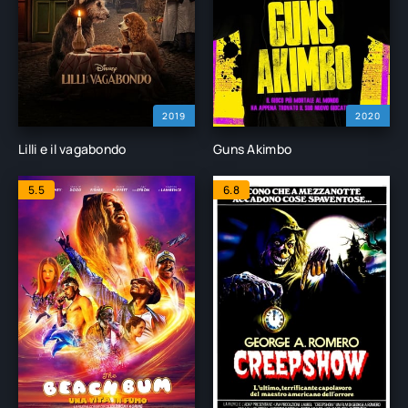
2019
2020
Lilli e il vagabondo
Guns Akimbo
5.5
6.8