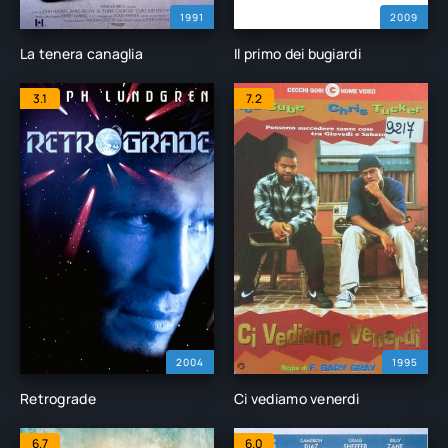
1991
2009
La tenera canaglia
Il primo dei bugiardi
3.1
7.2
2004
1995
Retrograde
Ci vediamo venerdì
6.7
6.0