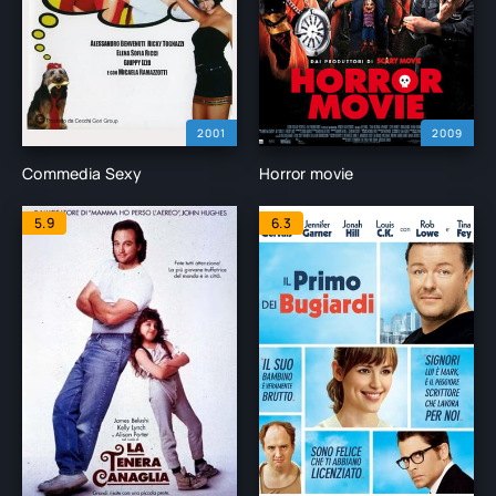
2001
2009
Commedia Sexy
Horror movie
5.9
6.3