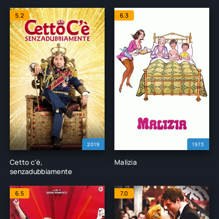
5.2
6.3
2019
1973
Cetto c'è,
Malizia
senzadubbiamente
6.5
7.0