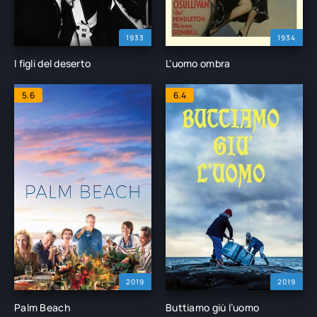
1933
1934
I figli del deserto
L'uomo ombra
5.6
6.4
2019
2019
Palm Beach
Buttiamo giù l’uomo