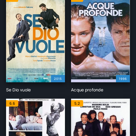
2015
1996
Se Dio vuole
Acque profonde
6.6
5.2