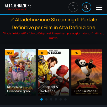
ALTADEFINIZIONE
L'UNICO ORIGINALE!
✅ Altadefinizione Streaming: Il Portale
Definitivo per Film in Alta Definizione
Altadefinizione01 - l'Unico Originale! Rimani sempre aggiornato sull'indirizzo
nuovo
N/A
8.1
7.6
Maracuda -
Deadpool &
Diventare grandi
Wolverine
Kung Fu Panda
è una giungla