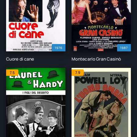
1976
1987
Cuore di cane
Montecarlo Gran Casinò
7.5
7.9