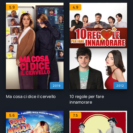
5.9
4.9
2019
2012
Ma cosa ci dice il cervello
10 regole per fare
innamorare
5.6
7.5