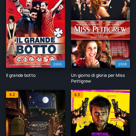
2000
2008
Il grande botto
Un giorno di gloria per Miss
Pettigrew
6.2
6.3