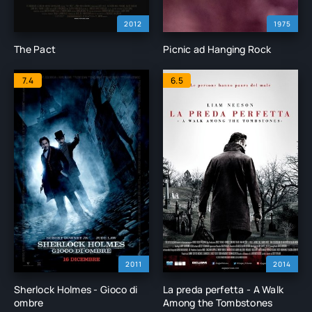
2012
1975
The Pact
Picnic ad Hanging Rock
7.4
6.5
2011
2014
Sherlock Holmes - Gioco di
La preda perfetta - A Walk
ombre
Among the Tombstones