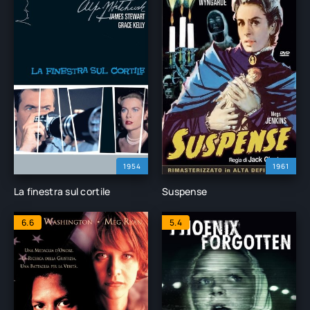
1954
1961
La finestra sul cortile
Suspense
6.6
5.4