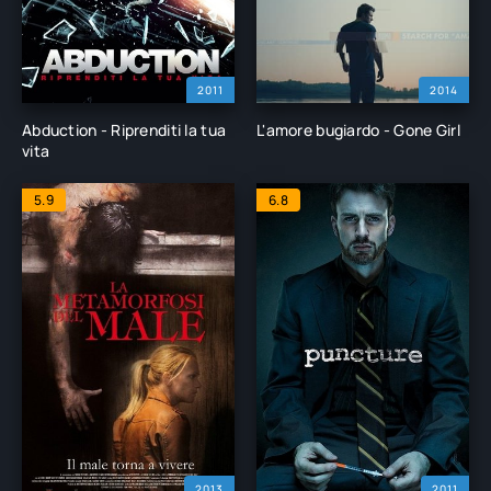
2011
2014
Abduction - Riprenditi la tua
L'amore bugiardo - Gone Girl
vita
5.9
6.8
2013
2011