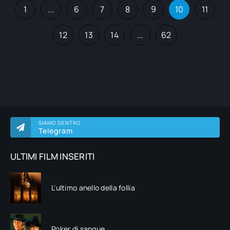
1
...
6
7
8
9
10
11
12
13
14
...
62
SIAMO DENTRO
Telegram
ULTIMI FILM INSERITI
L'ultimo anello della follia
Poker di sangue