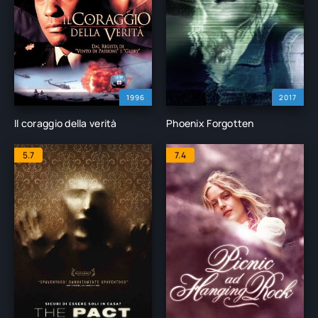
1996
2017
Il coraggio della verità
Phoenix Forgotten
5.7
7.4