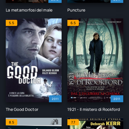
La metamorfosi del male
Puncture
5.5
6.5
2011
2011
The Good Doctor
1921 - Il mistero di Rookford
8.5
7.7