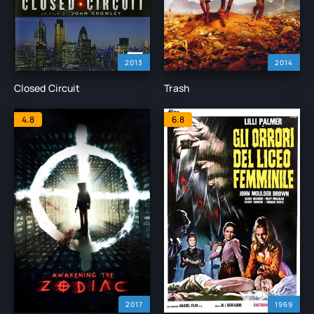
2013
2014
Closed Circuit
Trash
4.8
6.8
2017
1969