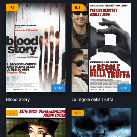
7.1
6.3
2010
2011
Blood Story
Le regole della truffa
7.5
5.9