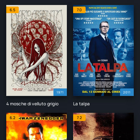
6.5
7.0
1971
2011
4 mosche di velluto grigio
La talpa
6.2
7.2