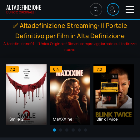
ALTADEFINIZIONE
L'UNICO ORIGINALE!
✅ Altadefinizione Streaming: Il Portale
Definitivo per Film in Alta Definizione
Altadefinizione01 - l'Unico Originale! Rimani sempre aggiornato sull'indirizzo
nuovo
7.2
6.4
7.0
Smile 2
MaXXXine
Blink Twice