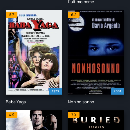
L'ultimo nome
5.7
6.2
1973
2001
Baba Yaga
Non ho sonno
4.9
7.0