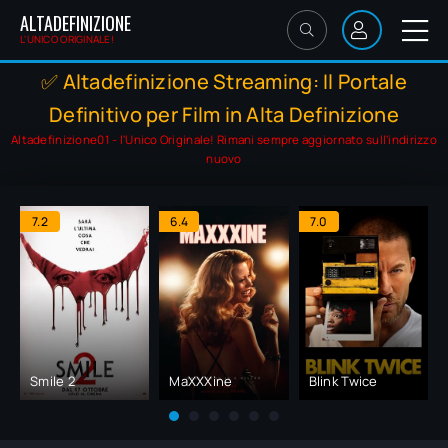
ALTADEFINIZIONE
L'UNICO ORIGINALE!
✅ Altadefinizione Streaming: Il Portale
Definitivo per Film in Alta Definizione
Altadefinizione01 - l'Unico Originale! Rimani sempre aggiornato sull'indirizzo
nuovo
7.2
6.4
7.0
Smile 2
MaXXXine
Blink Twice