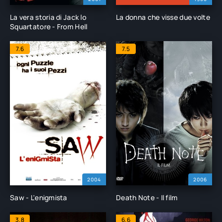
La vera storia di Jack lo
La donna che visse due volte
Squartatore - From Hell
7.6
7.5
2004
2006
Saw - L'enigmista
Death Note - Il film
3.8
6.6