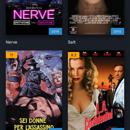
2016
2010
Nerve
Salt
7.1
8.2