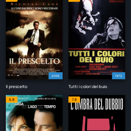
2006
1972
Il prescelto
Tutti i colori del buio
6.8
7.8