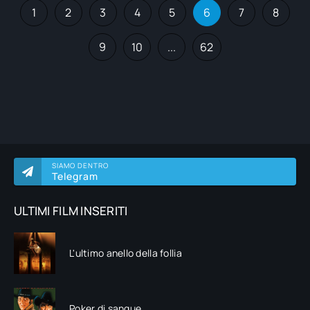
1
2
3
4
5
6
7
8
9
10
...
62
SIAMO DENTRO
Telegram
ULTIMI FILM INSERITI
L'ultimo anello della follia
Poker di sangue