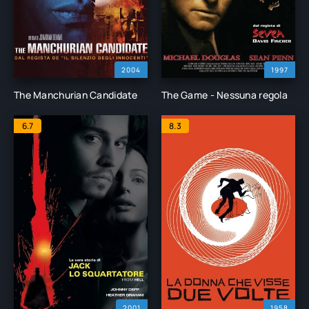
2004
1997
The Manchurian Candidate
The Game - Nessuna regola
6.7
8.3
2001
1958