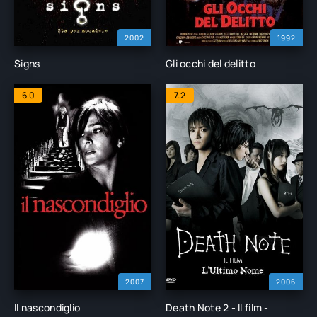
2002
1992
Signs
Gli occhi del delitto
6.0
7.2
2007
2006
Il nascondiglio
Death Note 2 - Il film -