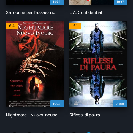
1964
1997
Sei donne per l'assassino
L.A. Confidential
6.4
6.1
1994
2008
Nightmare - Nuovo incubo
Riflessi di paura