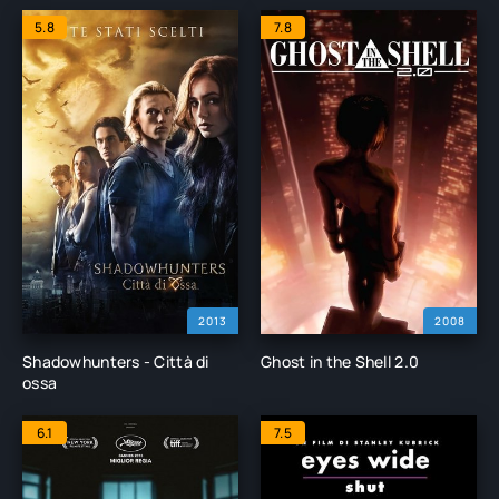
5.8
7.8
2013
2008
Shadowhunters - Città di
Ghost in the Shell 2.0
ossa
6.1
7.5