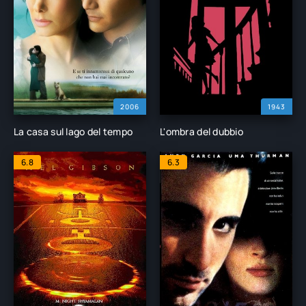
2006
1943
La casa sul lago del tempo
L'ombra del dubbio
6.8
6.3